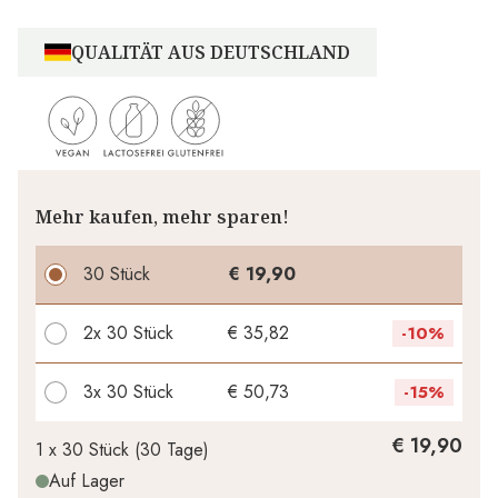
QUALITÄT AUS DEUTSCHLAND
Mehr kaufen, mehr sparen!
30 Stück
€ 19,90
2x
30 Stück
€ 35,82
-
10%
3x
30 Stück
€ 50,73
-
15%
Ihr persönlicher Rabatt
€ 19,90
1 x
30 Stück
(
30
Tage
)
Auf Lager
€ 0,00
1
x
-
%