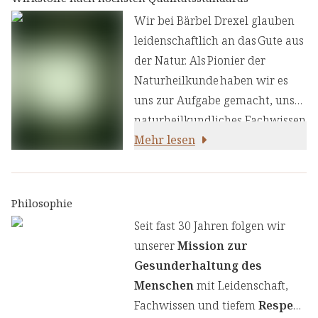
Darmgesundheit und den
Wir bei Bärbel Drexel glauben
Stoffwechsel ausgewählt.
leidenschaftlich an das Gute aus
der Natur. Als Pionier der
Naturheilkunde haben wir es
uns zur Aufgabe gemacht, unser
naturheilkundliches Fachwissen
und unsere Erfahrung mit den
Mehr lesen
neuesten
ernährungswissenschaftlichen
Erkenntnissen zu kombinieren.
Philosophie
Wir legen großen Wert auf
Seit fast 30 Jahren folgen wir
einen genauen Auswahlprozess
unserer
Mission zur
unserer Inhaltsstoffe, um Ihnen
Gesunderhaltung des
sorgfältig zusammengestellte
Menschen
mit Leidenschaft,
Produkte zu liefern. Wir nutzen
Fachwissen und tiefem
Respekt