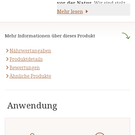
die Kraft von Kräutern,
vor der Natur
. Wir sind stolz
Pflanzenstoffen und anderen
darauf,
Mehr lesen
naturreine Produkte
natürlichen Inhaltsstoffen - für
anzubieten, die sich auf die
Ihre Gesundheit und Ihr
naturheilkundliche Lehre
Wohlbefinden.
Mehr Informationen über dieses Produkt
stützen.
Nährwertangaben
Produktdetails
Bewertungen
Ähnliche Produkte
Anwendung