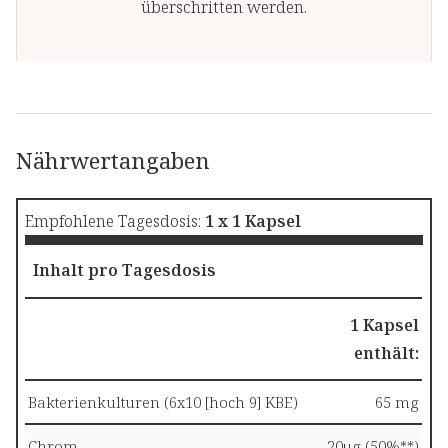
überschritten werden.
Nährwertangaben
Empfohlene Tagesdosis:
1 x 1 Kapsel
Inhalt pro Tagesdosis
1 Kapsel
enthält:
Bakterienkulturen (6x10 [hoch 9] KBE)
65 mg
Chrom
20µg (50%**)