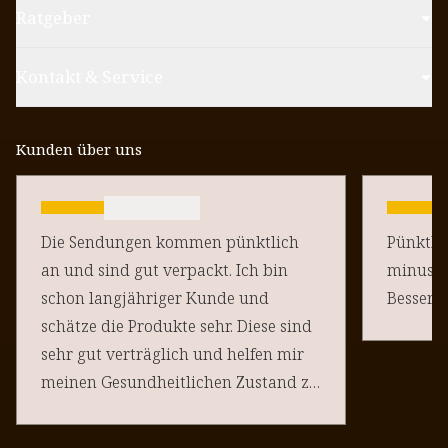
Ratgeber
Kontakt & Service
Kunden über uns
Die Sendungen kommen pünktlich
Pünktlich un
an und sind gut verpackt. Ich bin
minus Pu
schon langjähriger Kunde und
schätze die Produkte sehr. Diese sind
sehr gut verträglich und helfen mir
meinen Gesundheitlichen Zustand zu
halten. Danke an euere Team