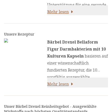
Unterstützung für eine gesunde
Darmflora und erfolgreiches
Mehr lesen
Gewichtsmanagement durch
die kraftvolle Kombination aus
10 sorgfältig ausgewählten
Unsere Rezeptur
Bakterienkulturen. Unser
Bärbel Drexel Bellaform
Produkt enthält Glucomannan,
Figur Darmbakterien mit 10
das im Rahmen einer
Kulturen Kapseln
basieren auf
kalorienarmen Ernährung zu
einer wissenschaftlich
Gewichtsverlust beiträgt, sowie
fundierten Rezeptur, die 10
Mateblatt-Extrakt mit
sorgfältig ausgewählte
natürlichem Koffein, der Ihnen
Bakterienstämme in optimaler
Mehr lesen
helfen kann, sich
Konzentration vereint. Diese
energiegeladener zu fühlen.:
probiotischen Kulturen wurden
speziell für ihre positiven
Unser Bärbel Drexel Reinheitsgebot - Ausgewählte
Wirkstoffe nach höchsten Qualitätsstandards
Eigenschaften auf die