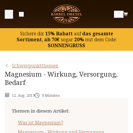
Was ist Magnesium?
Menü
Magnesium - Wirkung und Versorgung
Magnesium - Bedarf und Mangel
Sichere dir
15% Rabatt
auf
das gesamte
Was ist eigentlich Magnesiumstearat?
Sortiment, ab 70€
sogar
20%
mit dem Code:
SONNENGRUSS
Magnesium als Nahrungsergänzungsmittel
Schwerpunktthemen
Magnesium - Wirkung, Versorgung,
Bedarf
12. Aug. 2019
8 Minuten
Themen in diesem Artikel
:
Was ist Magnesium?
Magnesium - Wirkung und Versorgung