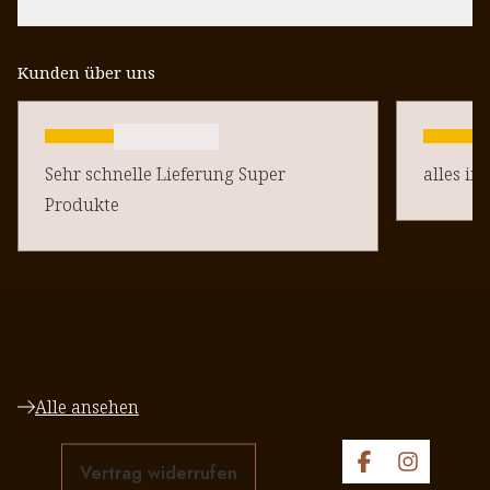
Kunden über uns
Sehr schnelle Lieferung Super
alles in
Produkte
Alle ansehen
Vertrag widerrufen