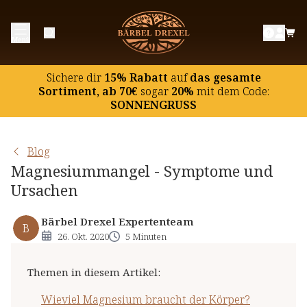
Wieviel Magnesium braucht der Körper?
Menü
Mögliche Symptome eines Magnesiummangels
Mögliche Ursachen eines erhöhten
Sichere dir
15% Rabatt
auf
das gesamte
Magnesiumbedarfs
Sortiment, ab 70€
sogar
20%
mit dem Code:
SONNENGRUSS
Magnesium und Ernährung
Blog
Magnesiummangel - Symptome und
Ursachen
Bärbel Drexel Expertenteam
B
26. Okt. 2020
5 Minuten
Themen in diesem Artikel
:
Wieviel Magnesium braucht der Körper?