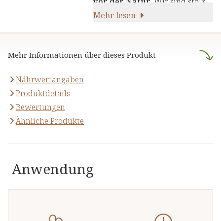
vor der Natur
. Wir sind stolz
Pflanzenstoffen und anderen
darauf,
Mehr lesen
naturreine Produkte
natürlichen Inhaltsstoffen - für
anzubieten, die sich auf die
Ihre Gesundheit und Ihr
naturheilkundliche Lehre
Wohlbefinden.
Mehr Informationen über dieses Produkt
stützen.
Nährwertangaben
Produktdetails
Bewertungen
Ähnliche Produkte
Anwendung