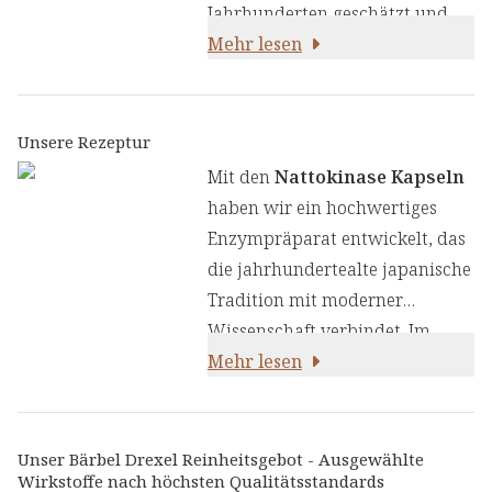
Jahrhunderten geschätzt und
nun durch moderne
Mehr lesen
Wissenschaft erforscht wird.
Unsere sorgfältig formulierten
Kapseln gewährleisten.
Unsere Rezeptur
Mit den
Nattokinase Kapseln
haben wir ein hochwertiges
Enzympräparat entwickelt, das
die jahrhundertealte japanische
Tradition mit moderner
Wissenschaft verbindet. Im
Zentrum unserer Rezeptur steht
Mehr lesen
der fermentierte
Sojabohnenextrakt, unser
Hero-
Inhaltsstoff
, der durch einen
Unser Bärbel Drexel Reinheitsgebot - Ausgewählte
Wirkstoffe nach höchsten Qualitätsstandards
aufwendigen