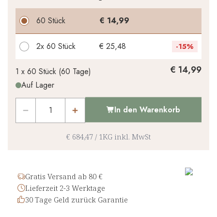
60 Stück
€ 14,99
2x
60 Stück
€ 25,48
-
15%
Ihr persönlicher Rabatt
€ 14,99
1 x
60 Stück
(
60
Tage
)
Auf Lager
€ 0,00
1
x
-
%
In den Warenkorb
€ 684,47
/
1KG
inkl. MwSt
Gratis Versand ab 80 €
Lieferzeit 2-3 Werktage
30 Tage Geld zurück Garantie