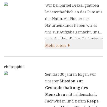
Fermentationsprozess
Wir bei Bärbel Drexel glauben
gewonnen wird.
leidenschaftlich an das Gute aus
der Natur. Als Pionier der
Naturheilkunde haben wir es
uns zur Aufgabe gemacht, unser
naturheilkundliches Fachwissen
und unsere Erfahrung mit den
Mehr lesen
neuesten
ernährungswissenschaftlichen
Erkenntnissen zu kombinieren.
Philosophie
Wir legen großen Wert auf
Seit fast 30 Jahren folgen wir
einen genauen Auswahlprozess
unserer
Mission zur
unserer Inhaltsstoffe, um Ihnen
Gesunderhaltung des
sorgfältig zusammengestellte
Menschen
mit Leidenschaft,
Produkte zu liefern. Wir nutzen
Fachwissen und tiefem
Respekt
die Kraft von Kräutern,