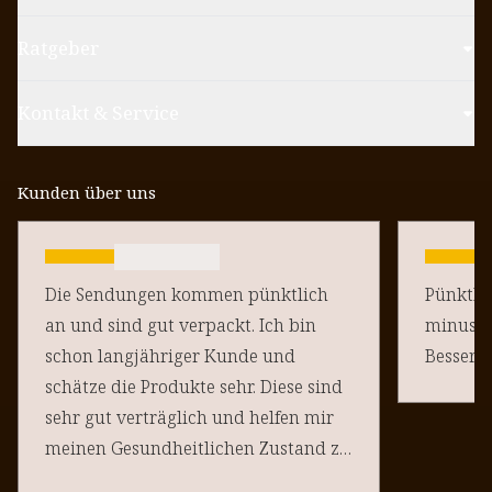
Ratgeber
Kontakt & Service
Kunden über uns
Die Sendungen kommen pünktlich
Pünktlich un
an und sind gut verpackt. Ich bin
minus Pu
schon langjähriger Kunde und
schätze die Produkte sehr. Diese sind
sehr gut verträglich und helfen mir
meinen Gesundheitlichen Zustand zu
halten. Danke an euere Team