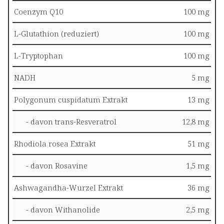
Coenzym Q10
100 mg
L-Glutathion (reduziert)
100 mg
L-Tryptophan
100 mg
NADH
5 mg
Polygonum cuspidatum Extrakt
13 mg
- davon trans-Resveratrol
12,8 mg
Rhodiola rosea Extrakt
51 mg
- davon Rosavine
1,5 mg
Ashwagandha-Wurzel Extrakt
36 mg
- davon Withanolide
2,5 mg