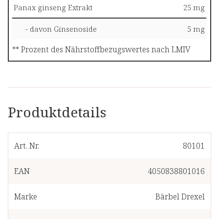
Panax ginseng Extrakt
25 mg
- davon Ginsenoside
5 mg
** Prozent des Nährstoffbezugswertes nach LMIV
Produktdetails
Art. Nr.
80101
EAN
4050838801016
Marke
Bärbel Drexel