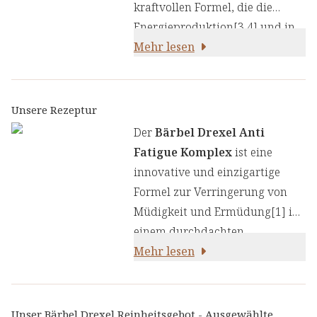
kraftvollen Formel, die die
Energieproduktion[3,4] und in
den Mitochondrien umfassend
Mehr lesen
unterstützt:
Unsere Rezeptur
Der
Bärbel Drexel Anti
Fatigue Komplex
ist eine
innovative und einzigartige
Formel zur Verringerung von
Müdigkeit und Ermüdung[1] in
einem durchdachten
Gesamtkonzept. Speziell
Mehr lesen
entwickelt, um den Körper mit
ausgewählten Mikronährstoffen
und Pflanzenextrakten zu
Unser Bärbel Drexel Reinheitsgebot - Ausgewählte