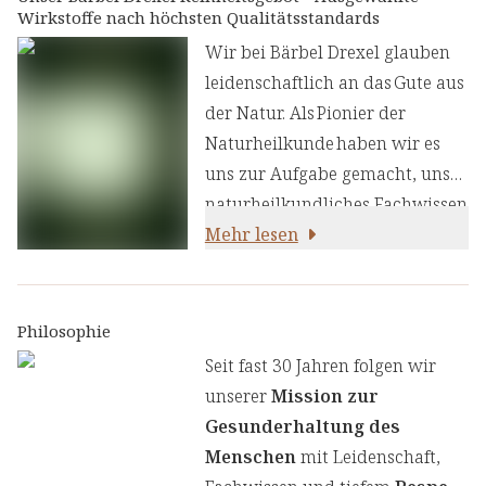
Wirkstoffe nach höchsten Qualitätsstandards
versorgen, enthält der Komplex
eine Kombination aus 7 B
Wir bei Bärbel Drexel glauben
Vitaminen, Vitamin C, NADH,
leidenschaftlich an das Gute aus
trans-Resveratrol, Rhodiola
der Natur. Als Pionier der
Rosea, Ashwagandha, Panax
Naturheilkunde haben wir es
ginseng, Aminosäuren,
uns zur Aufgabe gemacht, unser
Mineralstoffen und
naturheilkundliches Fachwissen
Spurenelementen.
und unsere Erfahrung mit den
Mehr lesen
neuesten
ernährungswissenschaftlichen
Erkenntnissen zu kombinieren.
Philosophie
Wir legen großen Wert auf
Seit fast 30 Jahren folgen wir
einen genauen Auswahlprozess
unserer
Mission zur
unserer Inhaltsstoffe, um Ihnen
Gesunderhaltung des
sorgfältig zusammengestellte
Menschen
mit Leidenschaft,
Produkte zu liefern. Wir nutzen