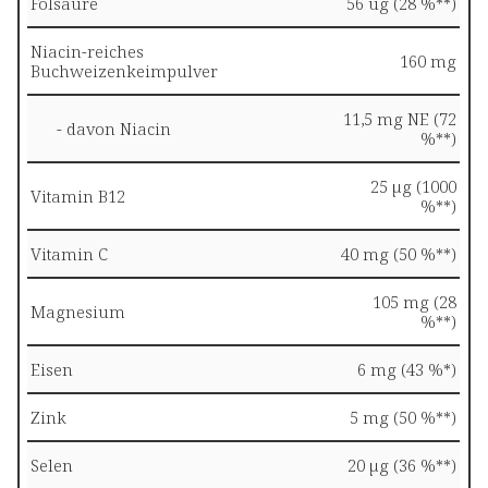
Folsäure
56 ug (28 %**)
Niacin-reiches
160 mg
Buchweizenkeimpulver
11,5 mg NE (72
- davon Niacin
%**)
25 µg (1000
Vitamin B12
%**)
Vitamin C
40 mg (50 %**)
105 mg (28
Magnesium
%**)
Eisen
6 mg (43 %*)
Zink
5 mg (50 %**)
Selen
20 µg (36 %**)