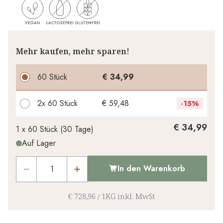
Mehr kaufen, mehr sparen!
60 Stück
€ 34,99
2x
60 Stück
€ 59,48
-
15%
Ihr persönlicher Rabatt
€ 34,99
1 x
60 Stück
(
30
Tage
)
Auf Lager
€ 0,00
1
x
-
%
In den Warenkorb
€ 728,96
/
1KG
inkl. MwSt