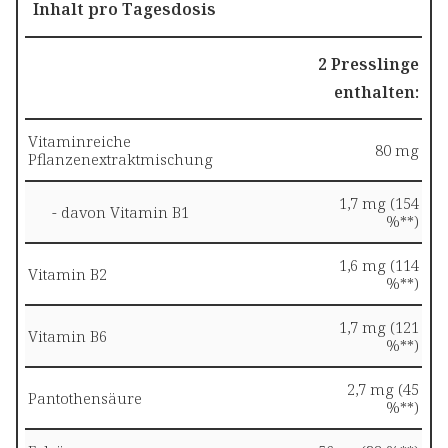
Inhalt pro Tagesdosis
2 Presslinge
enthalten:
Vitaminreiche
80 mg
Pflanzenextraktmischung
1,7 mg (154
- davon Vitamin B1
%**)
1,6 mg (114
Vitamin B2
%**)
1,7 mg (121
Vitamin B6
%**)
2,7 mg (45
Pantothensäure
%**)