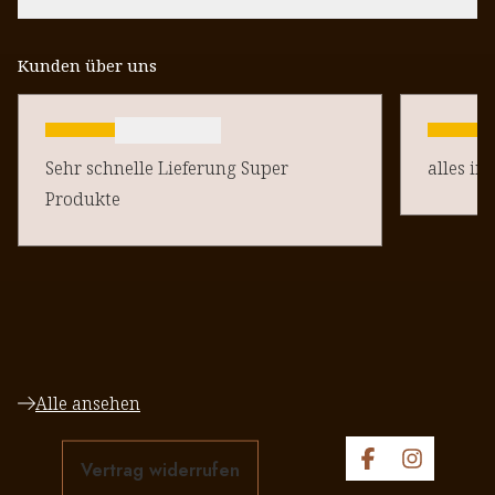
Kunden über uns
Sehr schnelle Lieferung Super
alles in
Produkte
Alle ansehen
Vertrag widerrufen