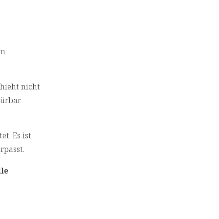
em
hieht nicht
pürbar
t. Es ist
erpasst.
lle