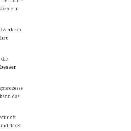
 Herrlich –
dikale in
ftwerke in
Ihre
 die
 besser
gsprozesse
 kann das
atur oft
 und deren