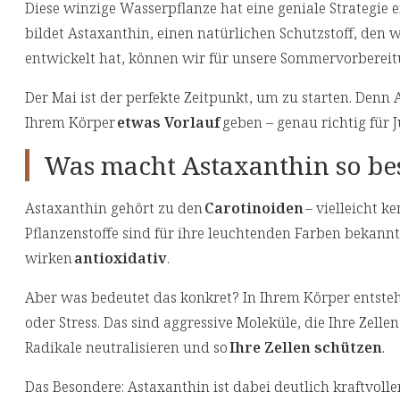
Diese winzige Wasserpflanze hat eine geniale Strategie 
bildet Astaxanthin, einen natürlichen Schutzstoff, den 
entwickelt hat, können wir für unsere Sommervorberei
Der Mai ist der perfekte Zeitpunkt, um zu starten. Denn 
Ihrem Körper
etwas Vorlauf
geben – genau richtig für J
Was macht Astaxanthin so be
Astaxanthin gehört zu den
Carotinoiden
– vielleicht k
Pflanzenstoffe sind für ihre leuchtenden Farben bekann
wirken
antioxidativ
.
Aber was bedeutet das konkret? In Ihrem Körper entste
oder Stress. Das sind aggressive Moleküle, die Ihre Zell
Radikale neutralisieren und so
Ihre Zellen schützen
.
Das Besondere: Astaxanthin ist dabei deutlich kraftvoll