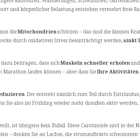
 längere Radtouren, Wanderungen, Schwimmen, Gartenarbeit.
port und körperlicher Belastung entstehen vermehrt freie Ra
kann die
Mitochondrien
schützen – das sind die kleinen Kra
werke durch oxidativen Stress beeinträchtigt werden,
sinkt 
dazu beitragen, dass sich
Muskeln schneller erholen
und
lich Marathon laufen können – aber dass Sie
Ihre Aktivitäten
eduzieren
. Der entsteht nämlich zum Teil durch Entzündun
n Sie also im Frühling wieder mehr draußen aktiv werden,
eilt, ist übrigens kein Zufall. Diese Carotinoide sind in der N
ielen – denken Sie an Lachse, die stromaufwärts schwimmen