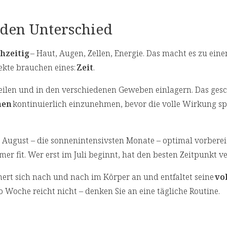
 den Unterschied
hzeitig
– Haut, Augen, Zellen, Energie. Das macht es zu ein
fekte brauchen eines:
Zeit
.
eilen und in den verschiedenen Geweben einlagern. Das gesc
hen
kontinuierlich einzunehmen, bevor die volle Wirkung s
und August – die sonnenintensivsten Monate – optimal vorbereite
r fit. Wer erst im Juli beginnt, hat den besten Zeitpunkt v
chert sich nach und nach im Körper an und entfaltet seine
vo
o Woche reicht nicht – denken Sie an eine tägliche Routine.
e