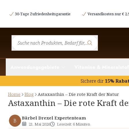
Was macht Astaxanthin so besonders?
30-Tage Zufriedenheitsgarantie
Versandkosten nur € 2,
Ihre Haut – Pflege beginnt von innen
Warum auch Ihre Augen profitieren
Energie und Ausdauer – gerade im Sommer
Der richtige Zeitpunkt macht den Unterschied
Auf einen Blick: Ihre Vorteile
Anwendungsgebiete
Vitamine & Mineralstof
Ihr Start in einen strahlenden Sommer
Sichere dir
15% Raba
Home
Blog
Astaxanthin – Die rote Kraft der Natur
Astaxanthin – Die rote Kraft d
Bärbel Drexel Expertenteam
B
21. Mai 2026
Lesezeit: 6 Minuten