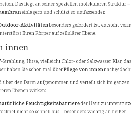
beiten. Das liegt an seiner speziellen molekularen Struktur –
lmembran
einlagern und schützt so umfassender.
Outdoor-Aktivitäten
besonders gefordert ist, entsteht ver
nterstützt Ihren Körper auf zellulärer Ebene.
on innen
trahlung, Hitze, vielleicht Chlor- oder Salzwasser. Klar, dass
ber haben Sie schon mal über
Pflege von innen
nachgedach
ird über den Darm aufgenommen und verteilt sich im ganzen
reren Ebenen wirken:
natürliche Feuchtigkeitsbarriere
der Haut zu unterstütz
ocknet nicht so schnell aus – besonders wichtig an heißen