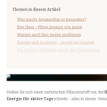
Themen in diesem Artikel
:
Was macht Astaxanthin so besonders?
Ihre Haut – Pflege beginnt von innen
Warum auch Ihre Augen profitieren
Energie und Ausdauer – gerade im Sommer
Der richtige Zeitpunkt macht den Unterschied
Auf einen Blick: Ihre Vorteile
Ihr Start in einen strahlenden Sommer
Stellen Sie sich einen natürlichen Pflanzenstoff vor, der
I
Energie für aktive Tage
schenkt – alles in einem. Gen