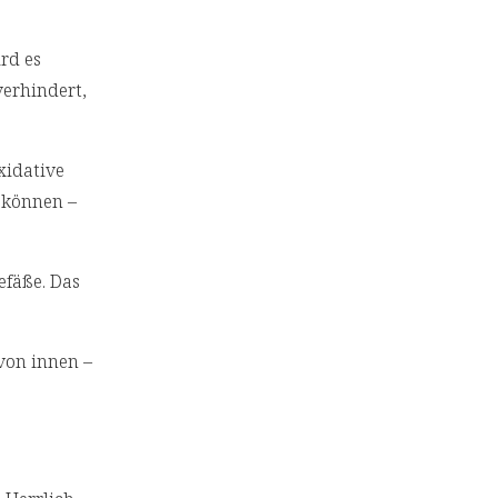
ird es
verhindert,
xidative
 können –
efäße. Das
von innen –