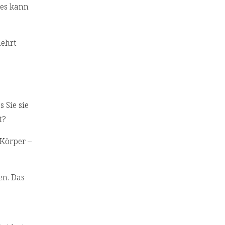
 es kann
mehrt
 Sie sie
t?
 Körper –
en. Das