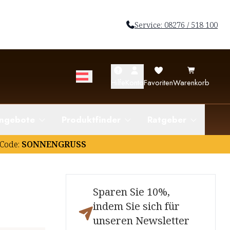
Service: 08276 / 518 100
Hilfe
Konto
Favoriten
Warenkorb
ngebote
Produktfinder
Ratgeber
Code:
SONNENGRUSS
Sparen Sie 10%,
indem Sie sich für
unseren Newsletter