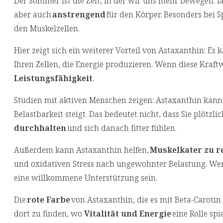
Der Sommer ist die Zeit, in der wir uns mehr bewegen:
aber auch
anstrengend
für den Körper. Besonders bei S
den Muskelzellen.
Hier zeigt sich ein weiterer Vorteil von Astaxanthin: Es 
Ihren Zellen, die Energie produzieren. Wenn diese Kraft
Leistungsfähigkeit
.
Studien mit aktiven Menschen zeigen: Astaxanthin kann 
Belastbarkeit steigt. Das bedeutet nicht, dass Sie plötz
durchhalten
und sich danach fitter fühlen.
Außerdem kann Astaxanthin helfen,
Muskelkater zu r
und oxidativen Stress nach ungewohnter Belastung. Wen
eine willkommene Unterstützung sein.
Die
rote Farbe
von Astaxanthin, die es mit Beta-Carotin t
dort zu finden, wo
Vitalität und Energie
eine Rolle sp