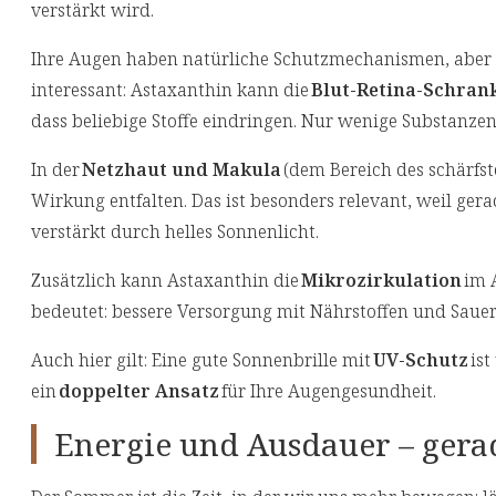
verstärkt wird.
Ihre Augen haben natürliche Schutzmechanismen, aber
interessant: Astaxanthin kann die
Blut-Retina-Schran
dass beliebige Stoffe eindringen. Nur wenige Substanze
In der
Netzhaut und Makula
(dem Bereich des schärfs
Wirkung entfalten. Das ist besonders relevant, weil ger
verstärkt durch helles Sonnenlicht.
Zusätzlich kann Astaxanthin die
Mikrozirkulation
im A
bedeutet: bessere Versorgung mit Nährstoffen und Sauer
Auch hier gilt: Eine gute Sonnenbrille mit
UV-Schutz
ist
ein
doppelter Ansatz
für Ihre Augengesundheit.
Energie und Ausdauer – ger