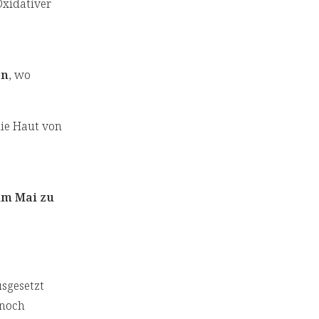
 Oxidativer
en
, wo
die Haut von
 im Mai zu
sgesetzt
 noch