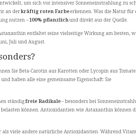
entwickelt, um sich vor intensiver Sonneneinstrahlung zu sch
wir an der
kräftig roten Farbe
erkennen. Was die Natur für 
tung nutzen –
100% pflanzlich
und direkt aus der Quelle.
Astaxanthin entfaltet seine vielseitige Wirkung am besten, w
uni, Juli und August.
sonders?
ennen Sie Beta-Carotin aus Karotten oder Lycopin aus Tomate
t und haben alle eine gemeinsame Eigenschaft: Sie
hen ständig
freie Radikale
– besonders bei Sonneneinstrahl
en belasten können. Antioxidantien wie Astaxanthin können di
er als viele andere natürliche Antioxidantien. Während Vita