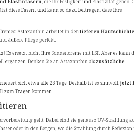
und Elastinfasern
, die ihr Festigkeit und Elastizität geben.
ützt diese Fasern und kann so dazu beitragen, dass Ihre
Cremes: Astaxanthin arbeitet in den
tieferen Hautschicht
und äußere Pflege perfekt.
tz
! Es ersetzt nicht Ihre Sonnencreme mit LSF. Aber es kann 
ll ergänzen. Denken Sie an Astaxanthin als
zusätzliche
neuert sich etwa alle 28 Tage. Deshalb ist es sinnvoll,
jetzt
voll zum Tragen kommen.
itieren
vorbereitung geht. Dabei sind sie genauso UV-Strahlung au
asser oder in den Bergen, wo die Strahlung durch Reflexion