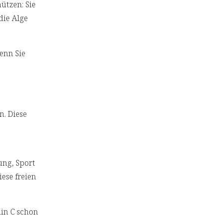
ützen: Sie
die Alge
enn Sie
n. Diese
ung, Sport
ese freien
min C schon