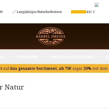
90
Langjähriges Naturheilwissen
4.8
/
5
fe
Vitalstoffe
Natürliche Schönheit
A
tt
auf
das gesamte Sortiment, ab 70€
sogar
20%
mit dem 
er Natur