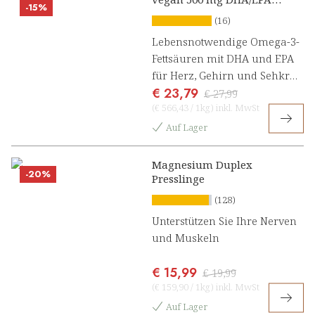
-15%
Kapseln
(16)
Lebensnotwendige Omega-3-
Fettsäuren mit DHA und EPA
für Herz, Gehirn und Sehkraft
€ 23,79
[1, 2]
€ 27,99
(
€ 566,43
/
1kg
)
inkl. MwSt
Auf Lager
Magnesium Duplex
-20%
Presslinge
(128)
Unterstützen Sie Ihre Nerven
und Muskeln
€ 15,99
€ 19,99
(
€ 159,90
/
1kg
)
inkl. MwSt
Auf Lager