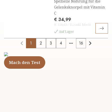
Spezielle Nahrung für die
Gelenksknorpel mit Vitamin
C
€ 34,99
(
€ 116,63
/
1L
)
inkl. MwSt
Auf Lager
1
2
3
4
16
More pages
Mach den Test