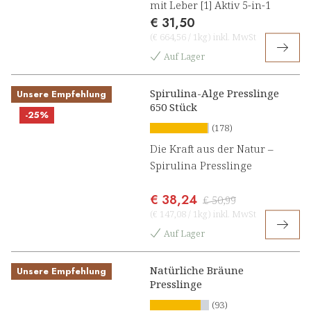
mit Leber [1] Aktiv 5-in-1
€ 31,50
(
€ 664,56
/
1kg
)
inkl. MwSt
Auf Lager
Spirulina-Alge Presslinge
Unsere Empfehlung
650 Stück
-25%
(178)
Die Kraft aus der Natur –
Spirulina Presslinge
€ 38,24
€ 50,99
(
€ 147,08
/
1kg
)
inkl. MwSt
Auf Lager
Natürliche Bräune
Unsere Empfehlung
Presslinge
(93)