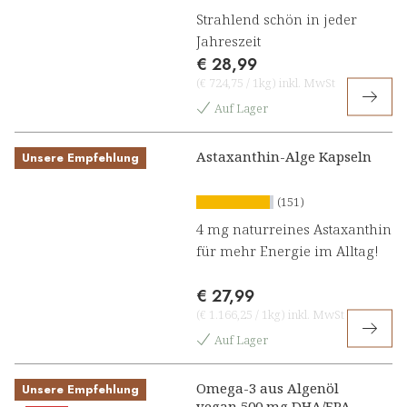
Strahlend schön in jeder
Jahreszeit
€ 28,99
(
€ 724,75
/
1kg
)
inkl. MwSt
Auf Lager
Astaxanthin-Alge Kapseln
Unsere Empfehlung
(151)
4 mg naturreines Astaxanthin
für mehr Energie im Alltag!
€ 27,99
(
€ 1.166,25
/
1kg
)
inkl. MwSt
Auf Lager
Omega-3 aus Algenöl
Unsere Empfehlung
vegan 500 mg DHA/EPA