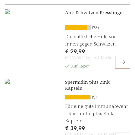
Anti Schwitzen Presslinge
(73)
Die natürliche Hilfe von
innen gegen Schwitzen
€ 29,99
(
€ 833,06
/
1kg
)
inkl. MwSt
Auf Lager
Spermidin plus Zink
Kapseln
(9)
Für eine gute Immunabwehr
– Spermidin plus Zink
Kapseln
€ 39,99
(
€ 1.481,11
/
1kg
)
inkl. MwSt