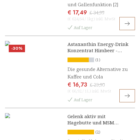
und Gallenfunktion [2]
€ 17,49
€ 34,99
(
€ 624,64
/
1kg
)
inkl. MwSt
Auf Lager
Astaxanthin Energy-Drink
-30%
Konzentrat Himbeer -
Limette
(1)
Die gesunde Alternative zu
Kaffee und Cola
€ 16,73
€ 23,90
(
€ 66,92
/
1L
)
inkl. MwSt
Auf Lager
Gelenk aktiv mit
Hagebutte und MSM
Konzentrat
(2)