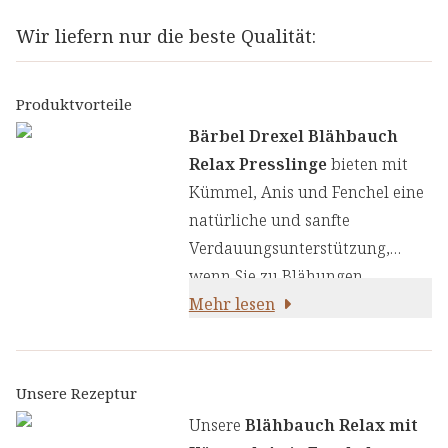
Wir liefern nur die beste Qualität:
Produktvorteile
Bärbel Drexel Blähbauch
Relax Presslinge
bieten mit
Kümmel, Anis und Fenchel eine
natürliche und sanfte
Verdauungsunterstützung,
wenn Sie zu Blähungen
neigen. Diese Presslinge
Mehr lesen
enthalten wertvolle
Pflanzenextrakte aus Kümmel,
Anis und Fenchel, um Ihren
Unsere Rezeptur
Bauch zu entspannen und
Unsere
Blähbauch Relax mit
Druck-, sowie