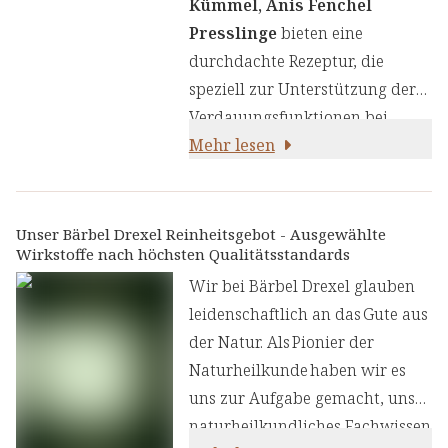
Kümmel, Anis Fenchel
Spannungsgefühlen entgegenzu
Presslinge
bieten eine
wirken. Ideal für Menschen, die
durchdachte Rezeptur, die
oft blähende Speisen
speziell zur Unterstützung der
konsumieren und Ihre
Verdauungsfunktionen bei
Verdauung für ein angenehmes,
Neigung zu Blähungen
Mehr lesen
flaches
entwickelt wurde. Diese Formel
Bauchgefühl unterstützen
kombiniert bewährte,
möchten. Erleben Sie ein
natürliche Inhaltsstoffe, um
Unser Bärbel Drexel Reinheitsgebot - Ausgewählte
rundum gutes Bauchgefühl mit
Wirkstoffe nach höchsten Qualitätsstandards
Ihnen ein angenehmeres
folgenden Inhaltsstoffen:
Bauchgefühl zu ermöglichen.
Wir bei Bärbel Drexel glauben
leidenschaftlich an das Gute aus
der Natur. Als Pionier der
Naturheilkunde haben wir es
uns zur Aufgabe gemacht, unser
naturheilkundliches Fachwissen