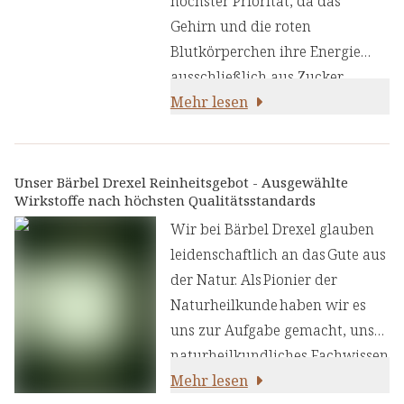
höchster Priorität, da das
Gehirn und die roten
Blutkörperchen ihre Energie
ausschließlich aus Zucker
(Glucose) beziehen. Zur
Mehr lesen
Unterstützung dieses
essenziellen Prozesses haben
wir unsere
Blutzucker
Unser Bärbel Drexel Reinheitsgebot - Ausgewählte
Wirkstoffe nach höchsten Qualitätsstandards
Balance
Presslinge
entwickelt.
Wir bei Bärbel Drexel glauben
leidenschaftlich an das Gute aus
der Natur. Als Pionier der
Naturheilkunde haben wir es
uns zur Aufgabe gemacht, unser
naturheilkundliches Fachwissen
und unsere Erfahrung mit den
Mehr lesen