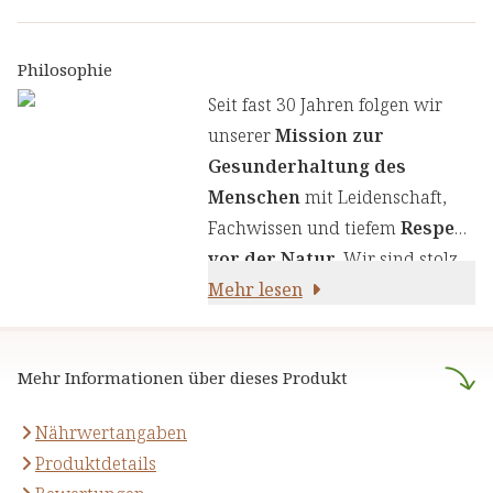
neuesten
ernährungswissenschaftlichen
Erkenntnissen zu kombinieren.
Philosophie
Wir legen großen Wert auf
Seit fast 30 Jahren folgen wir
einen genauen Auswahlprozess
unserer
Mission zur
unserer Inhaltsstoffe, um Ihnen
Gesunderhaltung des
sorgfältig zusammengestellte
Menschen
mit Leidenschaft,
Produkte zu liefern. Wir nutzen
Fachwissen und tiefem
Respekt
die Kraft von Kräutern,
vor der Natur
. Wir sind stolz
Pflanzenstoffen und anderen
darauf,
Mehr lesen
naturreine Produkte
natürlichen Inhaltsstoffen - für
anzubieten, die sich auf die
Ihre Gesundheit und Ihr
naturheilkundliche Lehre
Wohlbefinden.
Mehr Informationen über dieses Produkt
stützen.
Nährwertangaben
Produktdetails