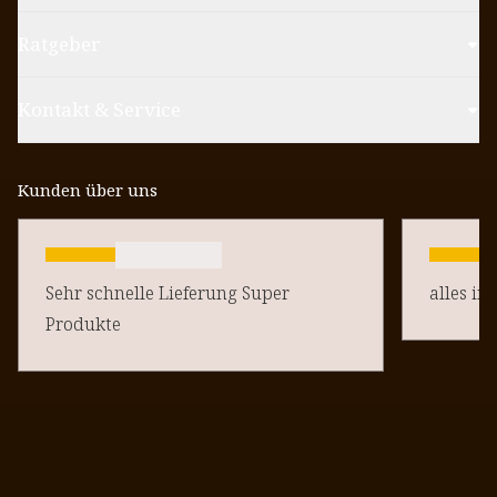
Ratgeber
Kontakt & Service
Kunden über uns
Sehr schnelle Lieferung Super
alles in
Produkte