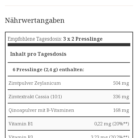
Nährwertangaben
Empfohlene Tagesdosis:
3 x 2 Presslinge
Inhalt pro Tagesdosis
6 Presslinge (2,4 g) enthalten:
Zimtpulver Zeylanicum
504 mg
Zimtextrakt Cassia (10:1)
336 mg
Qinoapulver mit B-Vitaminen
168 mg
Vitamin B1
0,22 mg (20%**)
Vitamin B3
3,23 mg (20,2%**)