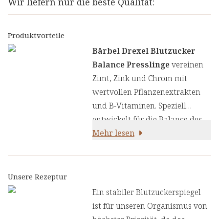
Wir liefern nur die beste Qualität:
Produktvorteile
Bärbel Drexel Blutzucker
Balance Presslinge
vereinen
Zimt, Zink und Chrom mit
wertvollen Pflanzenextrakten
und B-Vitaminen. Speziell
entwickelt für die Balance des
Blutzuckers. Chrom trägt zur
Mehr lesen
Aufrechterhaltung eines
normalen Blutzuckerspiegels
bei:
Unsere Rezeptur
Ein stabiler Blutzuckerspiegel
ist für unseren Organismus von