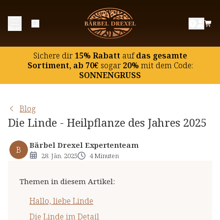
Hallo, liebe Linde
Menü
Die Linde im Detail
Heilende Kräfte seit der Antike
Sichere dir
15% Rabatt
auf
das gesamte
Pflanze für Gesundheit und Genuss
Sortiment, ab 70€
sogar
20%
mit dem Code:
SONNENGRUSS
Lindenblüten selbst sammeln
Blog
Die Linde - Heilpflanze des Jahres 2025
Bärbel Drexel Expertenteam
B
28. Jän. 2025
4 Minuten
Themen in diesem Artikel
:
Hallo, liebe Linde
Die Linde im Detail