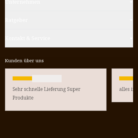
Unternehmen
Ratgeber
Kontakt & Service
Kunden über uns
Sehr schnelle Lieferung Super
alles in
Produkte