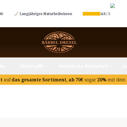
90
Langjähriges Naturheilwissen
4.8
/
5
fe
Vitalstoffe
Natürliche Schönheit
A
tt
auf
das gesamte Sortiment, ab 70€
sogar
20%
mit dem 