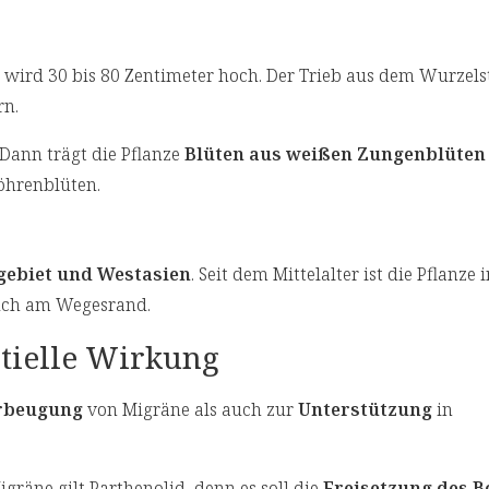
wird 30 bis 80 Zentimeter hoch. Der Trieb aus dem Wurzels
rn.
 Dann trägt die Pflanze
Blüten aus weißen Zungenblüten 
öhrenblüten.
gebiet und Westasien
. Seit dem Mittelalter ist die Pflanze
 auch am Wegesrand.
ntielle Wirkung
rbeugung
von Migräne als auch zur
Unterstützung
in
gräne gilt Parthenolid, denn es soll die
Freisetzung des B