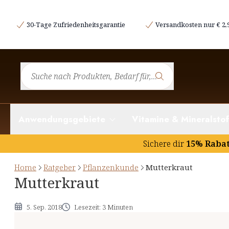
Etymologie und Geschichtliches
30-Tage Zufriedenheitsgarantie
Versandkosten nur € 2,
Botanik des Mutterkrauts
Inhaltsstoffe und deren potentielle Wirkung
Hinweise
Anwendungsgebiete
Vitamine & Mineralstof
Sichere dir
15% Raba
Home
Ratgeber
Pflanzenkunde
Mutterkraut
Mutterkraut
5. Sep. 2018
Lesezeit: 3 Minuten