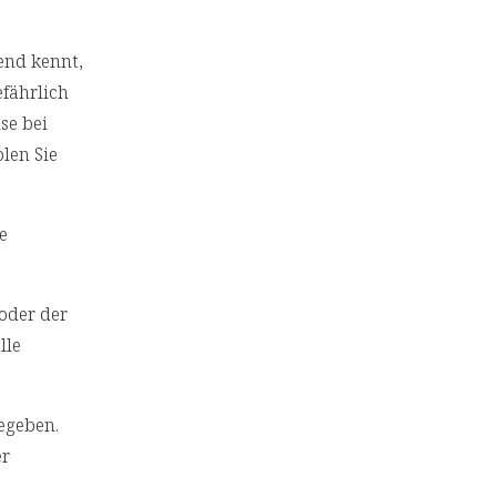
end kennt,
efährlich
se bei
len Sie
e
/oder der
lle
egeben.
er