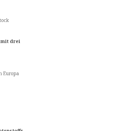
tock
mit drei
 in Europa
otenstoffs