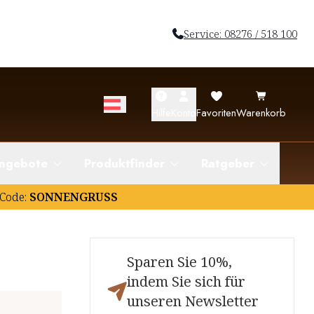
Service: 08276 / 518 100
Hilfe
Konto
Favoriten
Warenkorb
ngebote
Produktfinder
Ratgeber
Code:
SONNENGRUSS
Sparen Sie 10%,
indem Sie sich für
unseren Newsletter