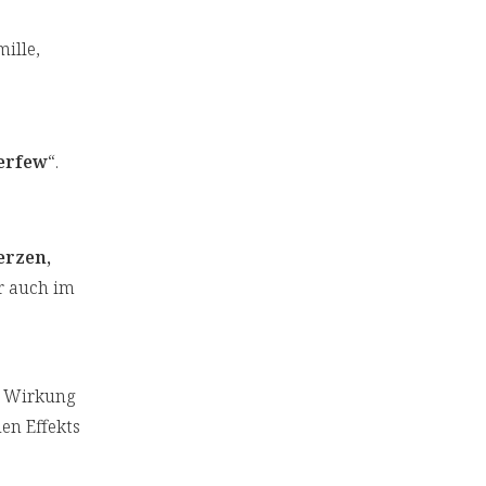
ille,
erfew
“.
rzen,
r auch im
te Wirkung
en Effekts