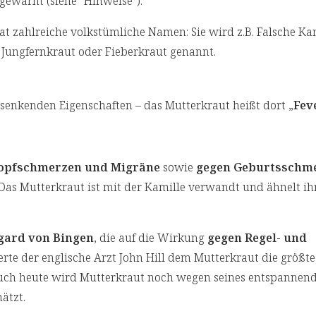
warnt (siehe "Hinweise").
at zahlreiche volkstümliche Namen: Sie wird z.B. Falsche Kam
Jungfernkraut oder Fieberkraut genannt.
rsenkenden Eigenschaften – das Mutterkraut heißt dort „
Fev
opfschmerzen und Migräne
sowie
gegen Geburtsschme
 Das Mutterkraut ist mit der Kamille verwandt und ähnelt ih
gard von Bingen
, die auf die Wirkung
gegen Regel- und
ierte der englische Arzt John Hill dem Mutterkraut die größ
Auch heute wird Mutterkraut noch wegen seines entspannend
ätzt.