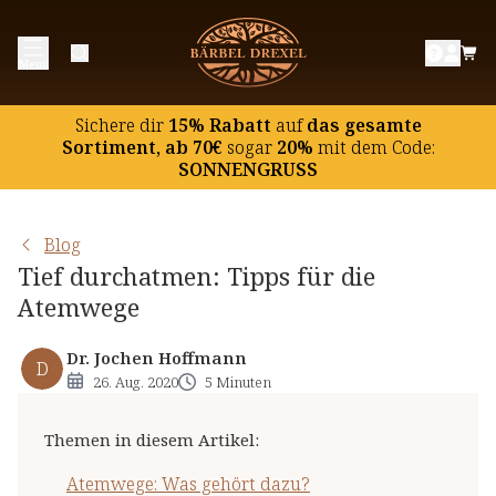
Atemwege: Was gehört dazu?
Menü
Husten & Co: Wie sich die Atemwege sauber halten
Atemwege pflegen und stärken: 6 Tipps
Sichere dir
15% Rabatt
auf
das gesamte
Tief durchatmen: wie die Atmung die Entspannung
Sortiment, ab 70€
sogar
20%
mit dem Code:
SONNENGRUSS
unterstützt
Blog
Tief durchatmen: Tipps für die
Atemwege
Dr. Jochen Hoffmann
D
26. Aug. 2020
5 Minuten
Themen in diesem Artikel
:
Atemwege: Was gehört dazu?