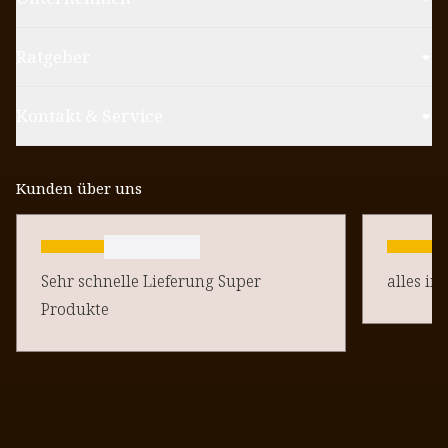
Ratgeber
Kontakt & Service
Kunden über uns
Sehr schnelle Lieferung Super
alles in
Produkte