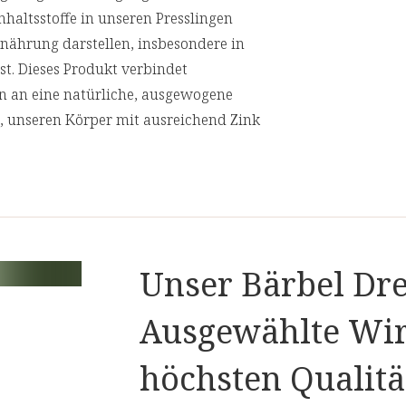
haltsstoffe in unseren Presslingen
nährung darstellen, insbesondere in
st. Dieses Produkt verbindet
n an eine natürliche, ausgewogene
t, unseren Körper mit ausreichend Zink
nglas
verpackt, die den Inhalt vor
 unsere Verantwortung für die Umwelt
Unser Bärbel Dre
rstellung von
Presslingen
.
Nährwertangaben
Ausgewählte Wir
aubenzucker,
Empfohlene Tagesdosis:
1 x 1 Kapsel
höchsten Qualitä
en),
ren
Inhalt pro Tagesdosis