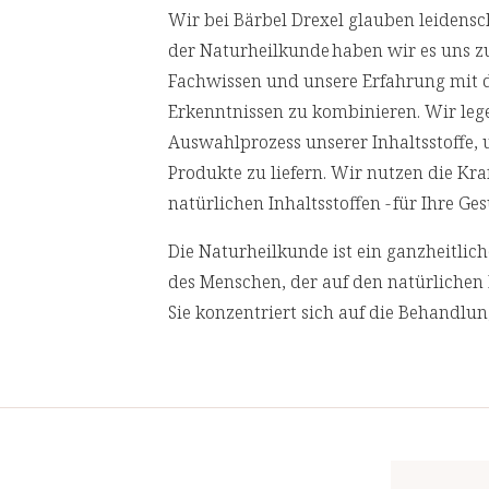
Wir bei Bärbel Drexel glauben leidensch
der Naturheilkunde haben wir es uns z
Fachwissen und unsere Erfahrung mit 
Zink
Erkenntnissen zu kombinieren. Wir leg
Auswahlprozess unserer Inhaltsstoffe,
Selen
Produkte zu liefern. Wir nutzen die Kr
** Prozent des Nährwertstoffbezugsw
natürlichen Inhaltsstoffen - für Ihre 
(Lebensmittelinformationsverordnung
Die Naturheilkunde ist ein ganzheitli
des Menschen, der auf den natürlichen 
Sie konzentriert sich auf die Behandlu
Ursachen von Gesundheitsproblemen an
behandeln.
Wir lassen in regelmäßigen Abständen
akkreditierten Laboren prüfen. Für ein
Top-Qualität.