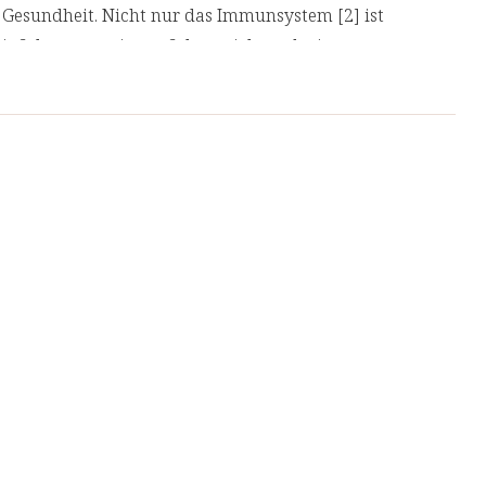
 Gesundheit. Nicht nur das Immunsystem [2] ist
t Selen angewiesen. Selen spielt auch eine
 der Schilddrüsenhormone [3] und schützt
[4].
tion des Immunsystems bei.
ktion des Immunsystems bei.
lddrüsenfunktion bei.
 oxidativem Stress zu schützen.
oxidativem Stress zu schützen