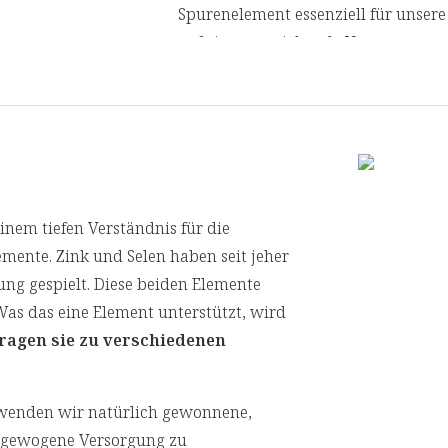
Spurenelement essenziell für unsere
auf eine ausreichende Versorgung mi
wichtige Rolle bei der Regulierung
unsere Zellen vor oxidativem Stress 
[1] Zink trägt zu einer normalen Funk
[2] Selen trägt zu einer normalen Fun
inem tiefen Verständnis für die
[3] Selen trägt zu einer normalen Schi
mente. Zink und Selen haben seit jeher
[4] Selen trägt dazu bei, die Zellen vor
ung gespielt. Diese beiden Elemente
Was das eine Element unterstützt, wird
[5] Zink trägt dazu bei, die Zellen vor 
agen sie zu verschiedenen
erwenden wir natürlich gewonnene,
usgewogene Versorgung zu