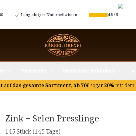
90
Langjähriges Naturheilwissen
4.8
/
5
fe
Vitalstoffe
Natürliche Schönheit
A
tt
auf
das gesamte Sortiment, ab 70€
sogar
20%
mit dem 
Zink + Selen Presslinge
145 Stück
(145 Tage)