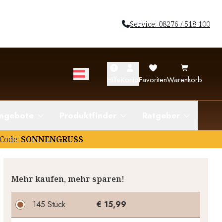
Service: 08276 / 518 100
Hilfe
Konto
Favoriten
Warenkorb
ngebote
Produktfinder
Ratgeber
Code:
SONNENGRUSS
Mehr kaufen, mehr sparen!
145 Stück
€ 15,99