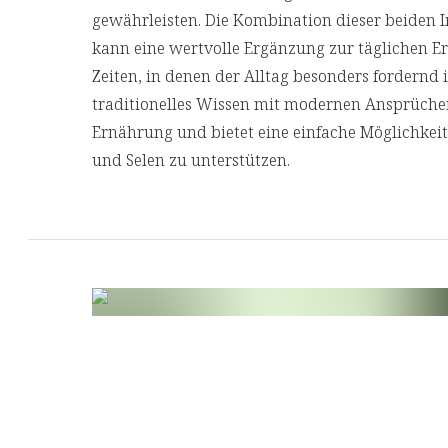
gewährleisten. Die Kombination dieser beiden In
kann eine wertvolle Ergänzung zur täglichen Er
Zeiten, in denen der Alltag besonders fordernd i
traditionelles Wissen mit modernen Ansprüche
Ernährung und bietet eine einfache Möglichkei
und Selen
zu unterstützen.
Unsere Zink + Selen Presslinge werden in
Brau
Licht und Oxidation schützen und gleichzeitig
betonen.
Erfahren Sie mehr über die Vorteile und die He
Zutaten
Akazienfaser, Hefe, Inulin, Haferspeisekleie, Tr
Zinkgluconat, selenreiche Hefe (enthält 0,2% Sel
Trennmittel Magnesiumsalze der Speisefettsäu