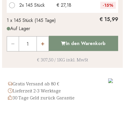
2x
145 Stück
€ 27,18
-
15%
Ihr persönlicher Rabatt
€ 15,99
1 x
145 Stück
(
145
Tage
)
Auf Lager
€ 0,00
1
x
-
%
In den Warenkorb
€ 307,50
/
1KG
inkl. MwSt
Gratis Versand ab 80 €
Lieferzeit 2-3 Werktage
30 Tage Geld zurück Garantie