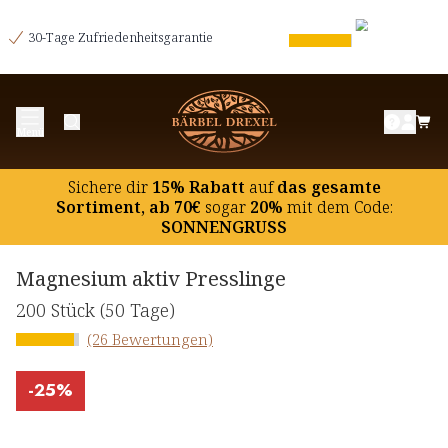
30-Tage Zufriedenheitsgarantie
Menü
Sichere dir
15% Rabatt
auf
das gesamte
Sortiment, ab 70€
sogar
20%
mit dem Code:
SONNENGRUSS
Magnesium aktiv Presslinge
200 Stück
(50 Tage)
(26 Bewertungen)
-
25%