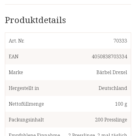
Produktdetails
Art. Nr.
70333
EAN
4050838703334
Marke
Bärbel Drexel
Hergestellt in
Deutschland
Nettofüllmenge
100 g
Packungsinhalt
200
Presslinge
Empfohlene Einnahme
2
Presslinge
,
2 mal täglich