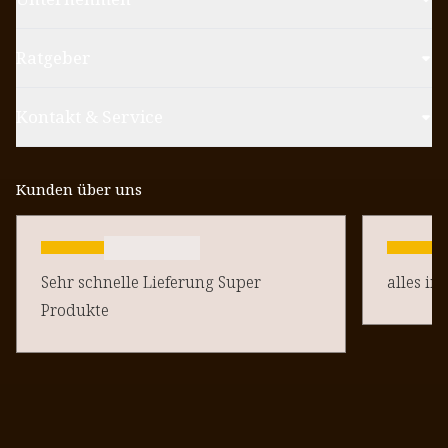
Ratgeber
Kontakt & Service
Kunden über uns
Sehr schnelle Lieferung Super
alles in
Produkte