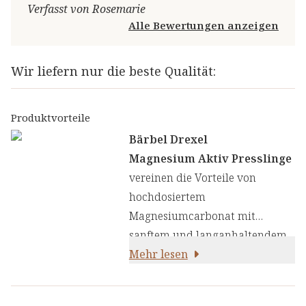
Verfasst von Rosemarie
Alle Bewertungen anzeigen
Wir liefern nur die beste Qualität:
Produktvorteile
Bärbel Drexel
Magnesium Aktiv Presslinge
vereinen die Vorteile von
hochdosiertem
Magnesiumcarbonat mit
sanftem und langanhaltendem
Depotaufbau sowie
Mehr lesen