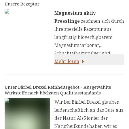
Unsere Rezeptur
Magnesium aktiv
Presslinge
zeichnen sich durch
ihre spezielle Rezeptur aus
langfristig bioverfügbarem
Magnesiumcarbonat,
Schachtelhalmpulver und
Brennnesselblattpulver aus.
Mehr lesen
Magnesium ist einer der
wichtigsten und vielseitigsten
Mineralstoffe, der an vielen
Unser Bärbel Drexel Reinheitsgebot - Ausgewählte
Wirkstoffe nach höchsten Qualitätsstandards
Prozessen im Körper beteiligt
ist. Es trägt
zur normalen
Wir bei Bärbel Drexel glauben
Funktion von Muskeln,
leidenschaftlich an das Gute aus
Nerven
und dem
der Natur. Als Pionier der
Energiestoffwechsel bei [1, 2, 5]
Naturheilkunde haben wir es