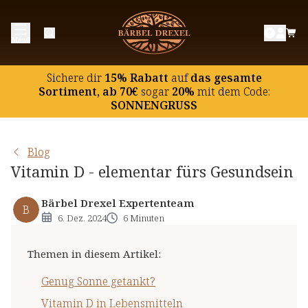
Genug Sonne getankt?
Menü
Vitamin D in Lebensmitteln
Vitamin D-Versorgung in der dunklen Jahreszeit
Sichere dir
15% Rabatt
auf
das gesamte
Vitamin D-Spiegel im Blut bestimmen lassen
Sortiment, ab 70€
sogar
20%
mit dem Code:
SONNENGRUSS
Hochdosierte EIinmalgaben oder tägliche
Einnahme?
Blog
Vitamin D - elementar fürs Gesundsein
Bärbel Drexel Expertenteam
B
6. Dez. 2024
6 Minuten
Themen in diesem Artikel
:
Genug Sonne getankt?
Vitamin D in Lebensmitteln