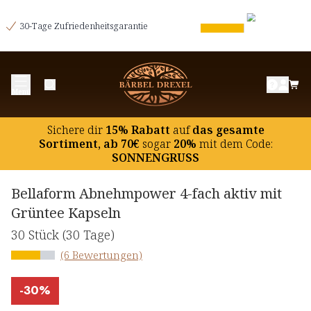
30-Tage Zufriedenheitsgarantie
Menü
Sichere dir
15% Rabatt
auf
das gesamte
Sortiment, ab 70€
sogar
20%
mit dem Code:
SONNENGRUSS
Bellaform Abnehmpower 4-fach aktiv mit
Grüntee Kapseln
30 Stück
(30 Tage)
(6 Bewertungen)
-
30%