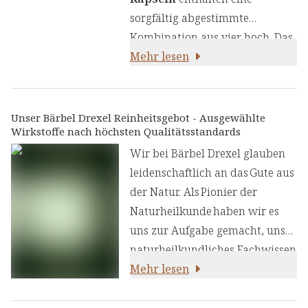
synergetisch für optimale
sorgfältig abgestimmte
Stoffwechselunterstützung
Kombination aus vier hoch. Das
wirken:
Herzstück bildet der
Mehr lesen
patentierte Morosil®
Blutorangen-Extrakt aus
Sizilien, der reich an Vitamin C
Unser Bärbel Drexel Reinheitsgebot - Ausgewählte
Wirkstoffe nach höchsten Qualitätsstandards
und Flavonoiden ist. Ergänzt
wird die Rezeptur durch
Wir bei Bärbel Drexel glauben
Grünteeextrakt mit wertvollen
leidenschaftlich an das Gute aus
Polyphenolen, capsaicinreichen
der Natur. Als Pionier der
Cayennepfeffer-Fruchtextrakt
Naturheilkunde haben wir es
und schwarzen Pfefferextrakt
uns zur Aufgabe gemacht, unser
mit
naturheilkundliches Fachwissen
hohem Piperingehalt.barkeit
und unsere Erfahrung mit den
Mehr lesen
aller Wirkstoffe. Zink
neuesten
komplettiert die Formel und
ernährungswissenschaftlichen