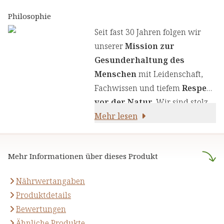
trägt zu einem normalen
Erkenntnissen zu kombinieren.
Philosophie
Stoffwechsel von
Wir legen großen Wert auf
Seit fast 30 Jahren folgen wir
Makronährstoffen bei.
einen genauen Auswahlprozess
unserer
Mission zur
unserer Inhaltsstoffe, um Ihnen
Gesunderhaltung des
sorgfältig zusammengestellte
Menschen
mit Leidenschaft,
Produkte zu liefern. Wir nutzen
Fachwissen und tiefem
Respekt
die Kraft von Kräutern,
vor der Natur
. Wir sind stolz
Pflanzenstoffen und anderen
darauf,
Mehr lesen
naturreine Produkte
natürlichen Inhaltsstoffen - für
anzubieten, die sich auf die
Ihre Gesundheit und Ihr
naturheilkundliche Lehre
Wohlbefinden.
Mehr Informationen über dieses Produkt
stützen.
Nährwertangaben
Produktdetails
Bewertungen
Ähnliche Produkte