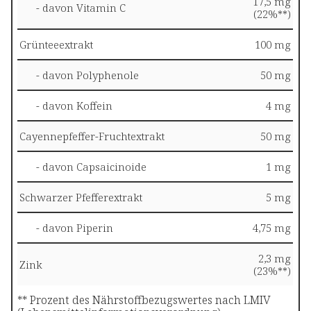
17,5 mg
- davon Vitamin C
(22%**)
Grünteeextrakt
100 mg
- davon Polyphenole
50 mg
- davon Koffein
4 mg
Cayennepfeffer-Fruchtextrakt
50 mg
- davon Capsaicinoide
1 mg
Schwarzer Pfefferextrakt
5 mg
- davon Piperin
4,75 mg
2,3 mg
Zink
(23%**)
** Prozent des Nährstoffbezugswertes nach LMIV