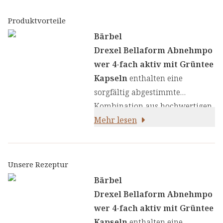
Produktvorteile
Bärbel
Drexel Bellaform Abnehmpo
wer 4-fach aktiv mit Grüntee
Kapseln
enthalten eine
sorgfältig abgestimmte
Kombination aus hochwertigen
Naturextrakten und Zink, das zu
Mehr lesen
einem normalen Stoffwechsel
von Makronährstoffen beiträgt.
Das Herzstück unserer Rezeptur
Unsere Rezeptur
bildet eine sorgfältig
Bärbel
abgestimmte Kombination aus
Drexel Bellaform Abnehmpo
patentierten und hochwertigen
wer 4-fach aktiv mit Grüntee
Pflanzenextrakten, die
Kapseln
enthalten eine