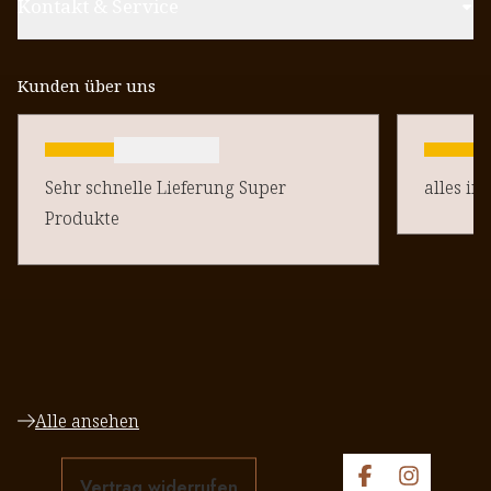
Kontakt & Service
Kunden über uns
Sehr schnelle Lieferung Super
alles in
Produkte
Alle ansehen
Vertrag widerrufen