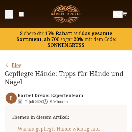
Warum gepflegte Hände wichtig sind
Menü
Richtig Hände waschen
Handcreme: Feuchtigkeit spendende und pflegende
Sichere dir
15% Rabatt
auf
das gesamte
Kosmetik
Sortiment, ab 70€
sogar
20%
mit dem Code:
SONNENGRUSS
Hände schonen
Nagelpflege nicht vergessen!
Blog
Gepflegte Hände: Tipps für Hände und
Nägel
Bärbel Drexel Expertenteam
B
7. Juli 2020
5 Minuten
Themen in diesem Artikel
:
Warum gepflegte Hände wichtig sind