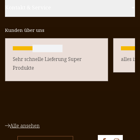
Kontakt & Service
Kunden über uns
Sehr schnelle Lieferung Super
alles in
Produkte
Alle ansehen