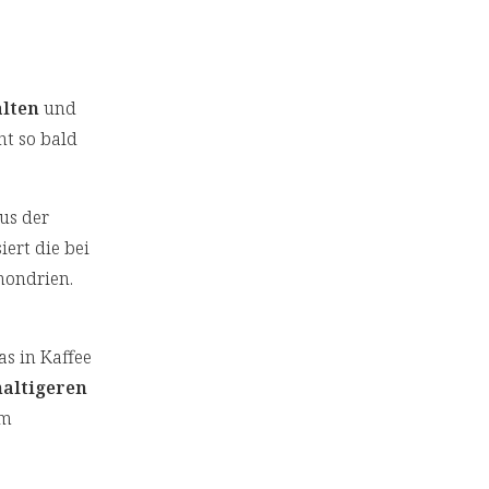
alten
und
ht so bald
us der
iert die bei
hondrien.
s in Kaffee
altigeren
rm