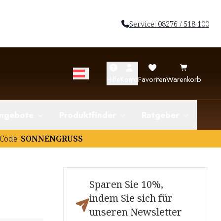
Service: 08276 / 518 100
Hilfe
Konto
Favoriten
Warenkorb
ngebote
Produktfinder
Ratgeber
Code:
SONNENGRUSS
Sparen Sie 10%,
indem Sie sich für
unseren Newsletter