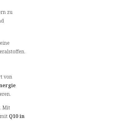
ern zu
nd
 eine
ralstoffen.
t von
Energie
eren.
. Mit
 mit
Q10 in