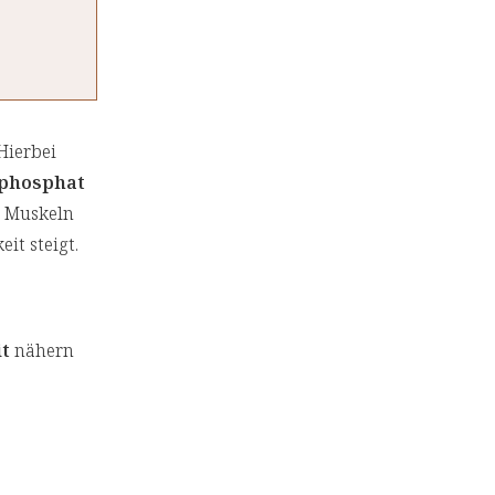
Hierbei
iphosphat
n Muskeln
it steigt.
it
nähern