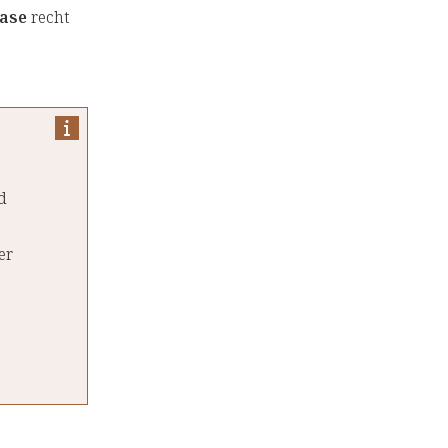
ase
recht
d
er