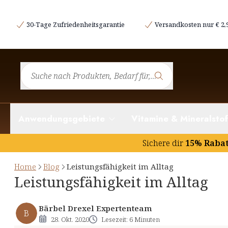
Was versteht man unter Leistungsfähigeit?
30-Tage Zufriedenheitsgarantie
Versandkosten nur € 2,
Die Grenzen der Belastbarkeit
Unterstützung aus der Natur
Anwendungsgebiete
Vitamine & Mineralstof
Sichere dir
15% Raba
Home
Blog
Leistungsfähigkeit im Alltag
Leistungsfähigkeit im Alltag
Bärbel Drexel Expertenteam
B
28. Okt. 2020
Lesezeit: 6 Minuten