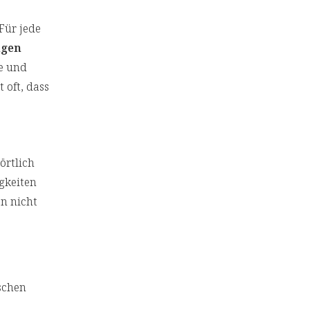
Für jede
ngen
e und
 oft, dass
örtlich
gkeiten
n nicht
schen