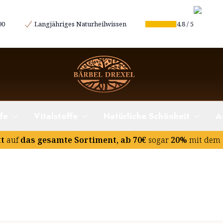
90
Langjähriges Naturheilwissen
4.8
/
5
fe
Vitalstoffe
Natürliche Schönheit
A
tt
auf
das gesamte Sortiment, ab 70€
sogar
20%
mit dem 