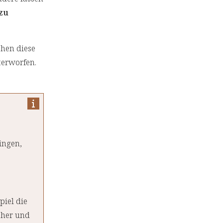
zu
hen diese
terworfen.
ingen,
piel die
cher und