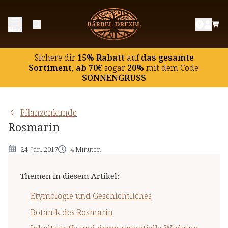
Etymologie und Geschichtliches
Menü
Botanik des Rosmarin
Inhaltsstoffe und deren potentielle Wirkung
Sichere dir
15% Rabatt
auf
das gesamte
Hinweise
Sortiment, ab 70€
sogar
20%
mit dem Code:
SONNENGRUSS
Pflanzenkunde
Rosmarin
24. Jän. 2017
4 Minuten
Themen in diesem Artikel
:
Etymologie und Geschichtliches
Botanik des Rosmarin