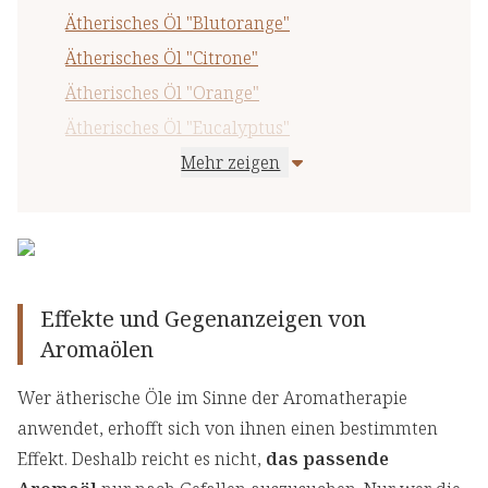
Ätherisches Öl "Blutorange"
Ätherisches Öl "Citrone"
Ätherisches Öl "Orange"
Ätherisches Öl "Eucalyptus"
Mehr zeigen
Ätherisches Öl "Mandarine"
Ätherisches Öl "Grapefruit"
Ätherisches Öl "Lemongras"
Ätherisches Öl "Fichtennadel"
Ätherisches Öl "Lavendel"
Effekte und Gegenanzeigen von
Ätherisches Öl "Pfefferminze"
Aromaölen
Wer ätherische Öle im Sinne der Aromatherapie
anwendet, erhofft sich von ihnen einen bestimmten
Effekt. Deshalb reicht es nicht,
das passende