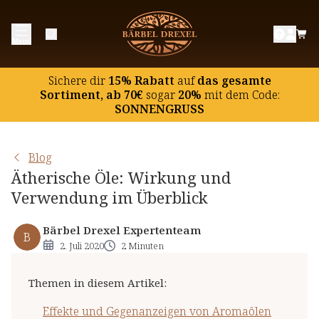
Effekte und Gegenanzeigen von Aromaölen
Menü
Ätherisches Öl "Blutorange"
Ätherisches Öl "Citrone"
Sichere dir
15% Rabatt
auf
das gesamte
Ätherisches Öl "Orange"
Sortiment, ab 70€
sogar
20%
mit dem Code:
SONNENGRUSS
Ätherisches Öl "Eucalyptus"
Ätherisches Öl "Mandarine"
Blog
Ätherisches Öl "Grapefruit"
Ätherische Öle: Wirkung und
Ätherisches Öl "Lemongras"
Verwendung im Überblick
Ätherisches Öl "Fichtennadel"
Ätherisches Öl "Lavendel"
Bärbel Drexel Expertenteam
B
2. Juli 2020
2 Minuten
Ätherisches Öl "Pfefferminze"
Themen in diesem Artikel
:
Effekte und Gegenanzeigen von Aromaölen