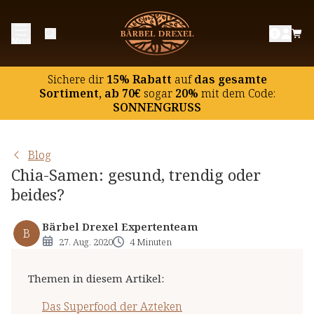
Das Superfood der Azteken
Menü
Chia-Samen: Was steckt drin?
Chia Samen Rezepte: fest- und alltagstauglich
Sichere dir
15% Rabatt
auf
das gesamte
Sortiment, ab 70€
sogar
20%
mit dem Code:
SONNENGRUSS
Blog
Chia-Samen: gesund, trendig oder
beides?
Bärbel Drexel Expertenteam
B
27. Aug. 2020
4 Minuten
Themen in diesem Artikel
:
Das Superfood der Azteken