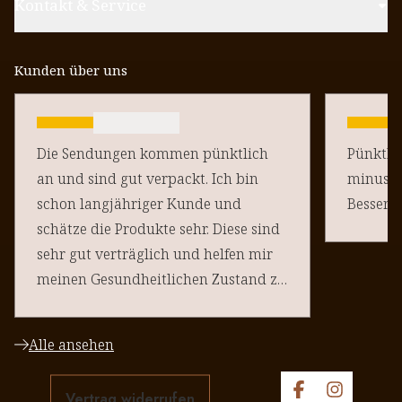
Kontakt & Service
Kunden über uns
Die Sendungen kommen pünktlich
Pünktlich un
an und sind gut verpackt. Ich bin
minus Pu
schon langjähriger Kunde und
schätze die Produkte sehr. Diese sind
sehr gut verträglich und helfen mir
meinen Gesundheitlichen Zustand zu
halten. Danke an euere Team
Alle ansehen
Vertrag widerrufen