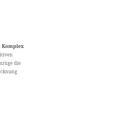
n
n Komplex
itiven
uszüge die
rocknung