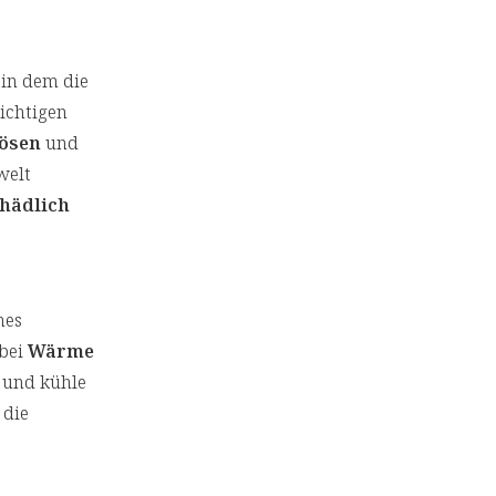
, in dem die
wichtigen
lösen
und
welt
hädlich
nes
 bei
Wärme
 und kühle
 die