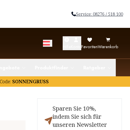
Service: 08276 / 518 100
Hilfe
Konto
Favoriten
Warenkorb
ngebote
Produktfinder
Ratgeber
Code:
SONNENGRUSS
Sparen Sie 10%,
indem Sie sich für
unseren Newsletter