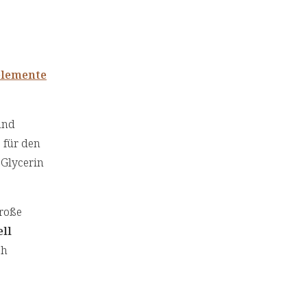
lemente
und
 für den
 Glycerin
große
ll
ch