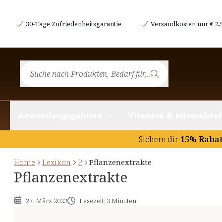
Was sind Pflanzenextrakte?
30-Tage Zufriedenheitsgarantie
Versandkosten nur € 2,
Das Lösungsmittel: Öl oder Wasser
Dauer, Helligkeit und Temperatur
Einsatzgebiete von Pflanzenextrakten
Anwendungsgebiete
Vitamine & Mineralstof
Sichere dir
15% Raba
Home
Lexikon
P
Pflanzenextrakte
Pflanzenextrakte
27. März 2023
Lesezeit: 3 Minuten