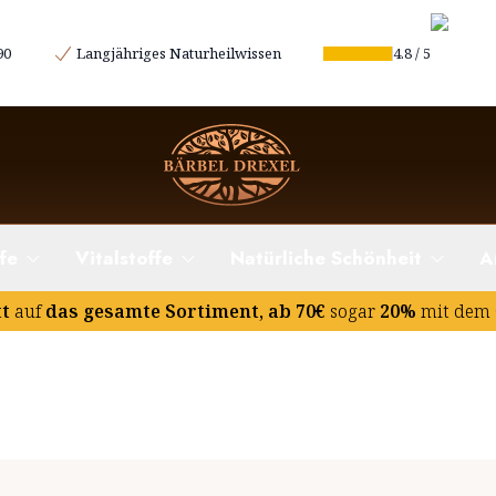
90
Langjähriges Naturheilwissen
4.8
/
5
fe
Vitalstoffe
Natürliche Schönheit
A
tt
auf
das gesamte Sortiment, ab 70€
sogar
20%
mit dem 