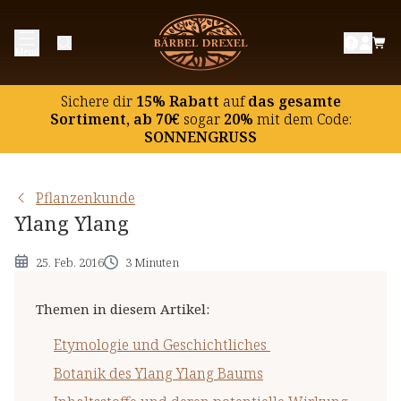
Etymologie und Geschichtliches
Menü
Botanik des Ylang Ylang Baums
Inhaltsstoffe und deren potentielle Wirkung
Sichere dir
15% Rabatt
auf
das gesamte
Hinweise
Sortiment, ab 70€
sogar
20%
mit dem Code:
SONNENGRUSS
Pflanzenkunde
Ylang Ylang
25. Feb. 2016
3 Minuten
Themen in diesem Artikel
:
Etymologie und Geschichtliches
Botanik des Ylang Ylang Baums