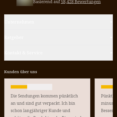
Basierend auf
58,428 Bewertungen
Unternehmen
Ratgeber
Kontakt & Service
Kunden über uns
Die Sendungen kommen pünktlich
Pünktlich un
an und sind gut verpackt. Ich bin
minus Pu
schon langjähriger Kunde und