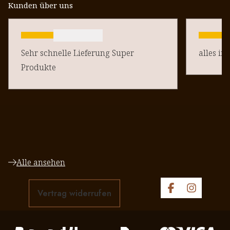
Kunden über uns
Sehr schnelle Lieferung Super
alles in
Produkte
Alle ansehen
Vertrag widerrufen