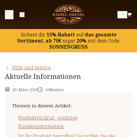
Produktrückruf - wichtige
Menü
Kundeninformation
Ist Ihr Produkt betroffen? So prüfen Sie die
Sichere dir
15% Rabatt
auf
das gesamte
Chargennummer
Sortiment, ab 70€
sogar
20%
mit dem Code:
SONNENGRUSS
Häufige Fragen und Antworten zum
Produktrückruf:
Hilfe und Service
Aktuelle Informationen
20. März 2020
4 Minuten
Themen in diesem Artikel
:
Produktrückruf - wichtige
Kundeninformation
Ist Ihr Produkt betroffen? So prüfen Sie die