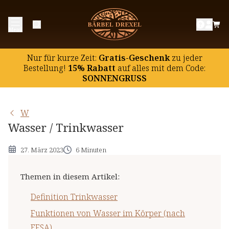
Definition Trinkwasser
Menü
Funktionen von Wasser im Körper (nach EFSA)
Empfohlene Wasser-Zufuhr (nach EFSA)
Nur für kurze Zeit:
Gratis-Geschenk
zu jeder
Referenzmenge für Wasser (nach EU-Verordnung)
Bestellung!
15% Rabatt
auf
alles mit dem Code:
SONNENGRUSS
Wasser-Versorgung in Deutschland und der EU
Wasser in Lebensmitteln
W
Maximale Wasser-Aufnahme pro Tag
Wasser / Trinkwasser
Wichtige Hinweise
27. März 2023
6 Minuten
Themen in diesem Artikel
:
Definition Trinkwasser
Funktionen von Wasser im Körper (nach
EFSA)