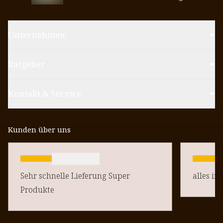
Unternehmen
Ratgeber
Kontakt & Service
Kunden über uns
Sehr schnelle Lieferung Super
alles in
Produkte