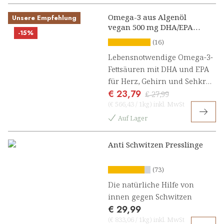
Omega-3 aus Algenöl
Unsere Empfehlung
vegan 500 mg DHA/EPA
-15%
Kapseln
(16)
Lebensnotwendige Omega-3-
Fettsäuren mit DHA und EPA
für Herz, Gehirn und Sehkraft
€ 23,79
[1, 2]
€ 27,99
(
€ 566,43
/
1kg
)
inkl. MwSt
Auf Lager
Anti Schwitzen Presslinge
(73)
Die natürliche Hilfe von
innen gegen Schwitzen
€ 29,99
(
€ 833,06
/
1kg
)
inkl. MwSt