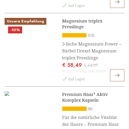
Auf Lager
Magnesium triplex
Unsere Empfehlung
Presslinge
-10%
(13)
3-fache Magnesium-Power –
Bärbel Drexel Magnesium
triplex Presslinge
€ 58,49
€ 64,99
(
€ 212,69
/
1kg
)
inkl. MwSt
Auf Lager
Premium Haar¹ Aktiv
Komplex Kapseln
(6)
Für die natürliche Vitalität
der Haare – Premium Haar