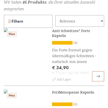
Wir haben
46 Produkte
, die Ihrer aktuellen Auswahl
entsprechen
Filtern
Anti Schwitzen¹ Forte
Neu
Kapseln
(3)
Die Forte-Formel gegen
übermäßiges Schwitzen -
natürlich von innen
€ 34,90
(
€ 775,56
/
1kg
)
inkl. MwSt
Auf Lager
PeriMenopause Kapseln
Neu
(1)