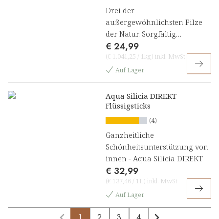
Drei der
außergewöhnlichsten Pilze
der Natur. Sorgfältig
€ 24,99
kombiniert. – PilzKraft
(
€ 1.041,25
/
1kg
)
inkl. MwSt
Komplex
Auf Lager
Aqua Silicia DIREKT
Flüssigsticks
(4)
Ganzheitliche
Schönheitsunterstützung von
innen - Aqua Silicia DIREKT
€ 32,99
(
€ 137,46
/
1L
)
inkl. MwSt
Auf Lager
1
2
3
4