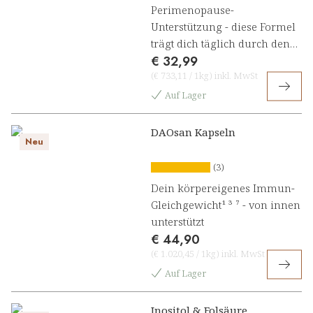
Perimenopause-
Unterstützung - diese Formel
trägt dich täglich durch den
€ 32,99
Wandel
(
€ 733,11
/
1kg
)
inkl. MwSt
Auf Lager
DAOsan Kapseln
Neu
(3)
Dein körpereigenes Immun-
Gleichgewicht¹ ³ ⁷ - von innen
unterstützt
€ 44,90
(
€ 1.020,45
/
1kg
)
inkl. MwSt
Auf Lager
Inositol & Folsäure