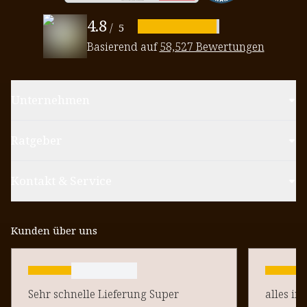
4.8
/
5
Basierend auf
58,527 Bewertungen
Unternehmen
Ratgeber
Kontakt & Service
Kunden über uns
Sehr schnelle Lieferung Super
alles in