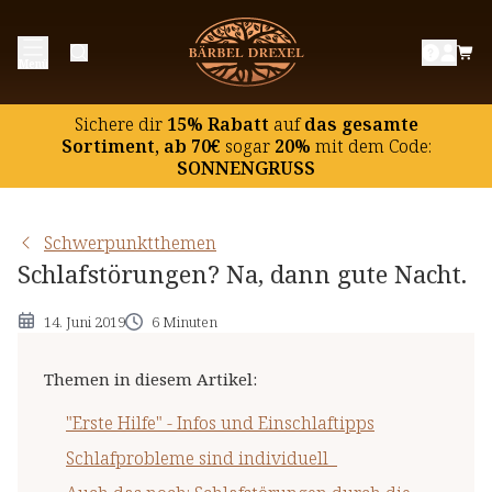
"Erste Hilfe" - Infos und Einschlaftipps
Menü
Schlafprobleme sind individuell
Auch das noch: Schlafstörungen durch die
Sichere dir
15% Rabatt
auf
das gesamte
Zeitumstellung
Sortiment, ab 70€
sogar
20%
mit dem Code:
SONNENGRUSS
Schwerpunktthemen
Schlafstörungen? Na, dann gute Nacht.
14. Juni 2019
6 Minuten
Themen in diesem Artikel
:
"Erste Hilfe" - Infos und Einschlaftipps
Schlafprobleme sind individuell