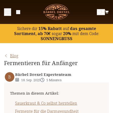
Sauerkraut & Co selbst herstellen
Menü
Fermente für die Darmgesundheit
Fermentation: So geht’s
Sichere dir
15% Rabatt
auf
das gesamte
Wertvolle Heilkräuter-Fermente
Sortiment, ab 70€
sogar
20%
mit dem Code:
SONNENGRUSS
Blog
Fermentieren für Anfänger
Bärbel Drexel Expertenteam
B
18. Sep. 2025
5 Minuten
Themen in diesem Artikel
:
Sauerkraut & Co selbst herstellen
Fermente für die Darmgesundheit