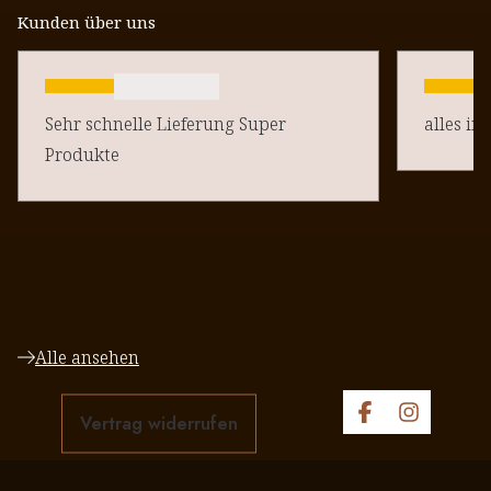
Kunden über uns
Sehr schnelle Lieferung Super
alles in
Produkte
Alle ansehen
Vertrag widerrufen