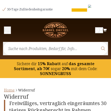
30-Tage Zufriedenheitsgarantie
Menü
Sichere dir
15% Rabatt
auf
das gesamte
Sortiment, ab 70€
sogar
20%
mit dem Code:
SONNENGRUSS
Home
Widerruf
Widerruf
Freiwilliges, vertraglich eingeräumtes 30
tägiges Rückgaberecht im Rahmen