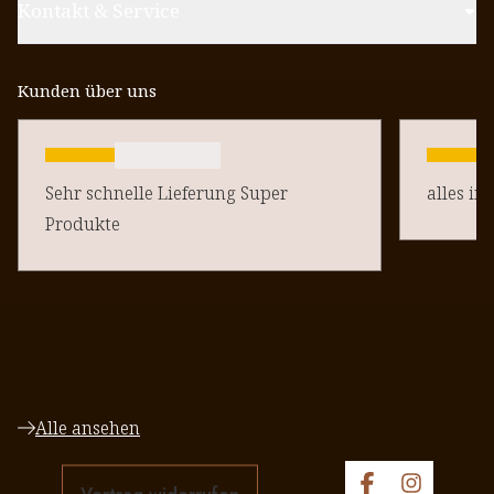
Kontakt & Service
Kunden über uns
Sehr schnelle Lieferung Super
alles in
Produkte
Alle ansehen
Vertrag widerrufen