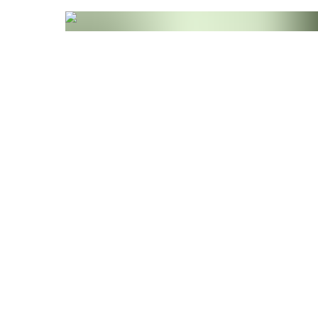
Erfahren Sie mehr über die Vorteile und die He
Zutaten
Süßungsmittel: Xylit, Akazienfaser, Inulin, Rhod
Extrakt, Vitamin B12 Pulver, natürliches Aroma
Trennmittel: Calciumsalze der Speisefettsäuren
Allergene
Das Produkt enthält keine Allergene.