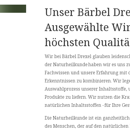
Unser Bärbel Dre
rstellung von
Presslingen
.
Nährwertangaben
Ausgewählte Wir
iola rosea
Empfohlene Tagesdosis:
1 x 1 Pressli
höchsten Qualitä
,
Inhalt pro Tagesdosis
Wir bei Bärbel Drexel glauben leidensch
der Naturheilkunde haben wir es uns z
Fachwissen und unsere Erfahrung mit 
Rhodiola rosea Extrakt
Erkenntnissen zu kombinieren. Wir leg
Auswahlprozess unserer Inhaltsstoffe,
Vitamin B12
Produkte zu liefern. Wir nutzen die Kr
** Prozent des Nährwertstoffbezugsw
natürlichen Inhaltsstoffen - für Ihre 
(Lebensmittelinformationsverordnung
Die Naturheilkunde ist ein ganzheitli
des Menschen, der auf den natürlichen 