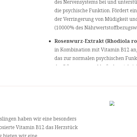
des Nervensystems bei und unterstü
die psychische Funktion. Fördert ei
der Verringerung von Müdigkeit und
(10000% des Nährwertstoffbezugswe
Rosenwurz-Extrakt (Rhodiola ro
in Kombination mit Vitamin B12 an
das zur normalen psychischen Funkt
der Pflanzenwurzel befinden sich ät
und bioaktive Substanzen wie Rosav
die zur besonderen Qualität unseres
slingen haben wir eine besonders
osierte Vitamin B12 das Herzstück
g bieten wir eine