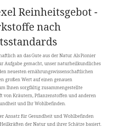
xel Reinheitsgebot -
kstoffe nach
ng
tsstandards
aftlich an das Gute aus der Natur. Als Pionier
1 Pressling (0,4 g) enthält:
ur Aufgabe gemacht, unser naturheilkundliches
den neuesten ernährungswissenschaftlichen
40 mg
en großen Wert auf einen genauen
 um Ihnen sorgfältig zusammengestellte
250 µg (10000 %**)
aft von Kräutern, Pflanzenstoffen und anderen
ertes nach LMIV
Gesundheit und Ihr Wohlbefinden.
)
cher Ansatz für Gesundheit und Wohlbefinden
Heilkräften der Natur und ihrer Schätze basiert.