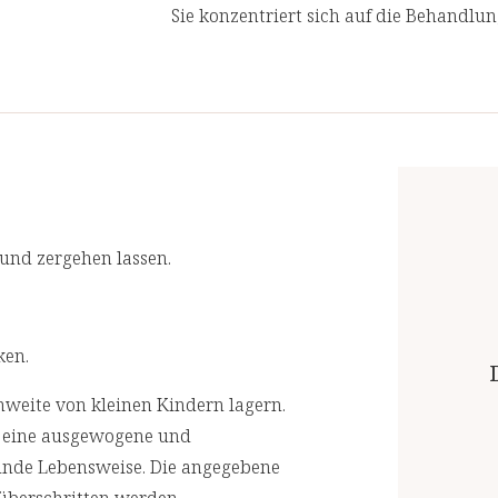
Sie konzentriert sich auf die Behandlu
Ursachen von Gesundheitsproblemen an
behandeln.
Wir lassen in regelmäßigen Abständen
akkreditierten Laboren prüfen. Für eine
und zergehen lassen.
ken.
weite von kleinen Kindern lagern.
r eine ausgewogene und
unde Lebensweise. Die angegebene