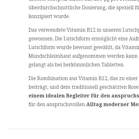
überdurchschnittliche Dosierung, die speziell
konzipiert wurde.
Das verwendete Vitamin B12 in unseren Lutschp
gewonnen. Die Lutschform ermöglicht eine Au
Lutschform wurde bewusst gewählt, da Vitamin
Mundschleimhaut aufgenommen werden kann und
gelangt als bei herkömmlichen Tabletten.
Die Kombination aus Vitamin B12, das zu eine
beiträgt, und dem traditionell geschätzten Ro
einem idealen Begleiter für den anspruchs
für den anspruchsvollen
Alltag moderner Me
Unsere Vitamin B12 mit Rosenwurz Lutschpres
das den Inhalt vor Licht und Oxidation schützt
für die Umwelt betonen.