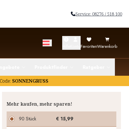
Service: 08276 / 518 100
Hilfe
Konto
Favoriten
Warenkorb
ngebote
Produktfinder
Ratgeber
Code:
SONNENGRUSS
Mehr kaufen, mehr sparen!
90 Stück
€ 15,99