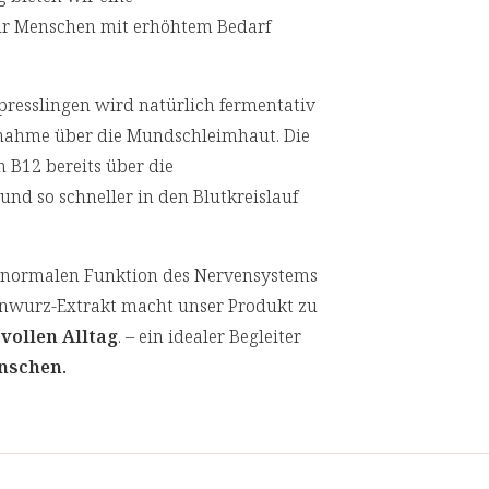
 für Menschen mit erhöhtem Bedarf
resslingen wird natürlich fermentativ
fnahme über die Mundschleimhaut. Die
 B12 bereits über die
 so schneller in den Blutkreislauf
r normalen Funktion des Nervensystems
senwurz-Extrakt macht unser Produkt zu
vollen Alltag
. – ein idealer Begleiter
nschen.
slinge werden in
Braunglas
verpackt,
 und gleichzeitig unsere Verantwortung