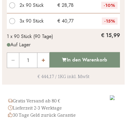
2x
90 Stück
€ 28,78
-
10%
3x
90 Stück
€ 40,77
-
15%
Ihr persönlicher Rabatt
€ 15,99
1 x
90 Stück
(
90
Tage
)
Auf Lager
€ 0,00
1
x
-
%
In den Warenkorb
€ 444,17
/
1KG
inkl. MwSt
Gratis Versand ab 80 €
Lieferzeit 2-3 Werktage
30 Tage Geld zurück Garantie