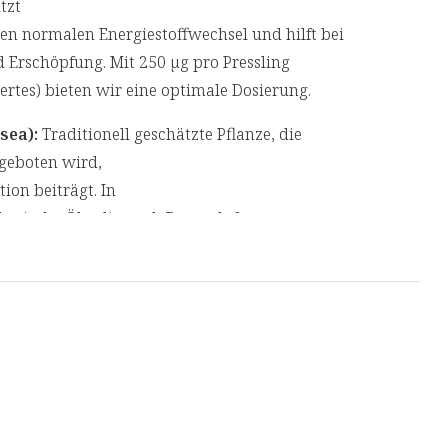
tzt
nen normalen Energiestoffwechsel und hilft bei
 Erschöpfung. Mit 250 µg pro Pressling
rtes) bieten wir eine optimale Dosierung.
sea):
Traditionell geschätzte Pflanze, die
geboten wird,
ion beiträgt. In
herische Öle, die nach Rosen duften
in und Salidrosid,
 Produkts beitragen.