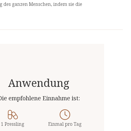
ng des ganzen Menschen, indem sie die
geht, anstatt nur ihre Symptome zu
 Produkte von unabhängigen, deutschen und
 Top-Qualität.
Anwendung
Die empfohlene Einnahme ist:
1 Pressling
Einmal pro Tag