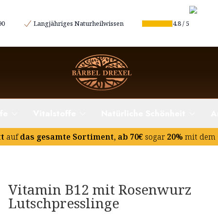
90
Langjähriges Naturheilwissen
4.8
/
5
fe
Vitalstoffe
Natürliche Schönheit
A
tt
auf
das gesamte Sortiment, ab 70€
sogar
20%
mit dem 
Vitamin B12 mit Rosenwurz
Lutschpresslinge