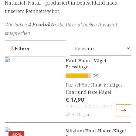
Natürlich Natur - produziert in Deutschland nach
unserem Reinheitsgebot.
Wir haben
4 Produkte
, die Ihrer aktuellen Auswahl
entsprechen
Filtern
Haut-Haare-Nägel
Presslinge
(29)
Für schöne Haut, kräftiges
Haar und feste Nägel
€ 17,90
(
€ 497,22
/
1kg
)
inkl. MwSt
Auf Lager
Silizium Haut-Haare-Nägel
-30%