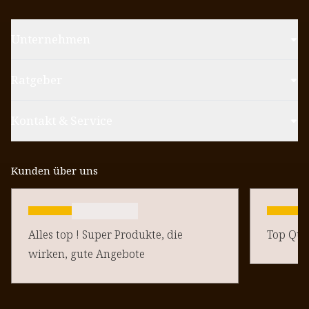
Unternehmen
Ratgeber
Kontakt & Service
Kunden über uns
Alles top ! Super Produkte, die
Top Qual
wirken, gute Angebote