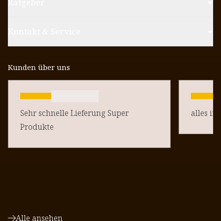
Ratgeber
Kontakt & Service
Kunden über uns
Sehr schnelle Lieferung Super
alles in
Produkte
Alle ansehen