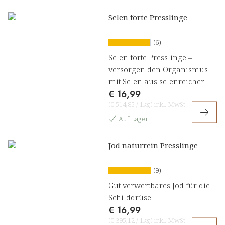
Selen forte Presslinge
(6)
Selen forte Presslinge –
versorgen den Organismus
mit Selen aus selenreicher
€ 16,99
Hefe und Mandelpilzpulver
(
€ 514,85
/
1kg
)
inkl. MwSt
Auf Lager
Jod naturrein Presslinge
(9)
Gut verwertbares Jod für die
Schilddrüse
€ 16,99
(
€ 395,12
/
1kg
)
inkl. MwSt