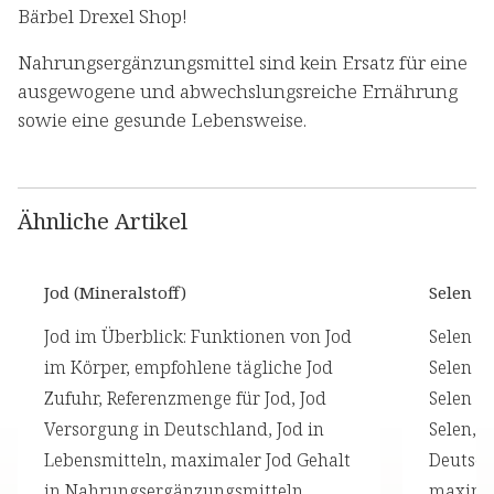
Bärbel Drexel Shop!
Nahrungsergänzungsmittel sind kein Ersatz für eine
ausgewogene und abwechslungsreiche Ernährung
sowie eine gesunde Lebensweise.
Ähnliche Artikel
Jod (Mineralstoff)
Selen (M
Jod im Überblick: Funktionen von Jod
Selen i
im Körper, empfohlene tägliche Jod
Selen i
Zufuhr, Referenzmenge für Jod, Jod
Selen Z
Versorgung in Deutschland, Jod in
Selen, 
Lebensmitteln, maximaler Jod Gehalt
Deutsch
in Nahrungsergänzungsmitteln,
maximal