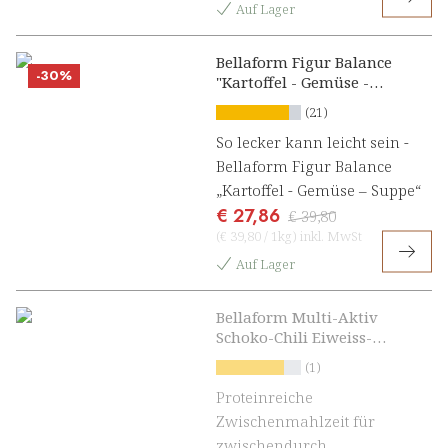
Auf Lager
Bellaform Figur Balance
-30%
"Kartoffel - Gemüse -
Suppe"
(21)
So lecker kann leicht sein -
Bellaform Figur Balance
„Kartoffel - Gemüse – Suppe“
€ 27,86
€ 39,80
(
€ 39,80
/
1kg
)
inkl. MwSt
Auf Lager
Bellaform Multi-Aktiv
Schoko-Chili Eiweiss-
Shake
(1)
Proteinreiche
Zwischenmahlzeit für
zwischendurch