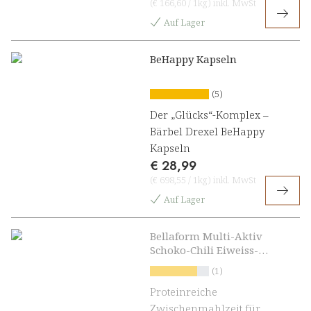
(
€ 166,60
/
1kg
)
inkl. MwSt
Auf Lager
BeHappy Kapseln
(5)
Der „Glücks“-Komplex –
Bärbel Drexel BeHappy
Kapseln
€ 28,99
(
€ 698,55
/
1kg
)
inkl. MwSt
Auf Lager
Bellaform Multi-Aktiv
Schoko-Chili Eiweiss-
Shake
(1)
Proteinreiche
Zwischenmahlzeit für