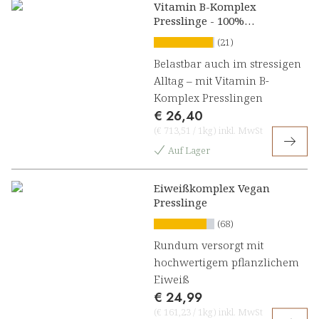
Vitamin B-Komplex
Presslinge - 100%
natürlich
(21)
Belastbar auch im stressigen
Alltag – mit Vitamin B-
Komplex Presslingen
€ 26,40
(
€ 713,51
/
1kg
)
inkl. MwSt
Auf Lager
Eiweißkomplex Vegan
Presslinge
(68)
Rundum versorgt mit
hochwertigem pflanzlichem
Eiweiß
€ 24,99
(
€ 161,23
/
1kg
)
inkl. MwSt