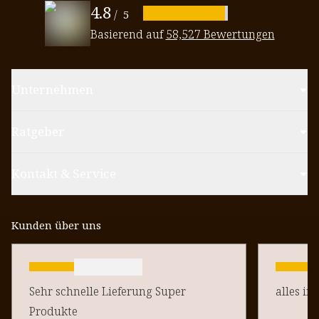
4.8
/
5
Basierend auf
58,527 Bewertungen
Unternehmen
Ratgeber
Kontakt & Service
Kunden über uns
Sehr schnelle Lieferung Super
alles in
Produkte