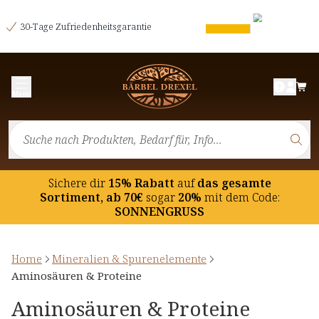
30-Tage Zufriedenheitsgarantie
Menü
Sichere dir
15% Rabatt
auf
das gesamte
Sortiment, ab 70€
sogar
20%
mit dem Code:
SONNENGRUSS
Home
Mineralien & Spurenelemente
Aminosäuren & Proteine
Aminosäuren & Proteine