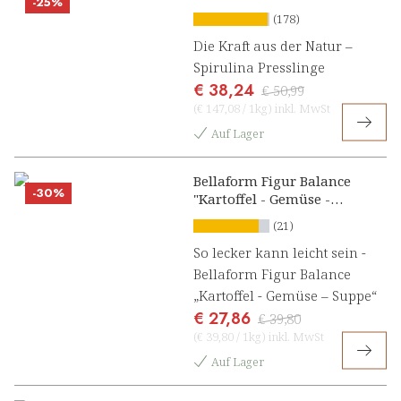
-25%
(178)
Die Kraft aus der Natur –
Spirulina Presslinge
€ 38,24
€ 50,99
(
€ 147,08
/
1kg
)
inkl. MwSt
Auf Lager
Bellaform Figur Balance
-30%
"Kartoffel - Gemüse -
Suppe"
(21)
So lecker kann leicht sein -
Bellaform Figur Balance
„Kartoffel - Gemüse – Suppe“
€ 27,86
€ 39,80
(
€ 39,80
/
1kg
)
inkl. MwSt
Auf Lager