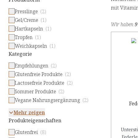
mit Vitami
Presslinge
(2)
Gel/Creme
(1)
Wir haben
9
Hartkapseln
(1)
Tropfen
(1)
Weichkapseln
(1)
Kategorie
Empfehlungen
(2)
Glutenfreie Produkte
(2)
Lactosefreie Produkte
(2)
Sommer Produkte
(2)
Vegane Nahrungsergänzung
(2)
Fed
Mehr zeigen
Produkteigenschaften
Unterst
Glutenfrei
(8)
Federle