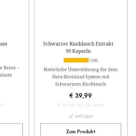
sam
Schwarzer Knoblauch Extrakt
90 Kapseln
(28)
e Beine –
Natürliche Unterstützung für dein
balsam
Herz-Kreislauf-System mit
Schwarzem Knoblauch
€ 39,99
wSt
(
€ 747,48
/
1kg
)
inkl. MwSt
Auf Lager
Zum Produkt