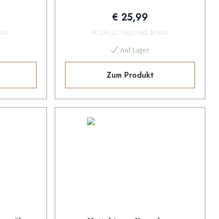
€ 25,99
wSt
(
€ 236,27
/
1kg
)
inkl. MwSt
Auf Lager
Zum Produkt