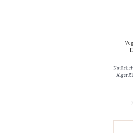
Ve
F
Natürlic
Algenö
(