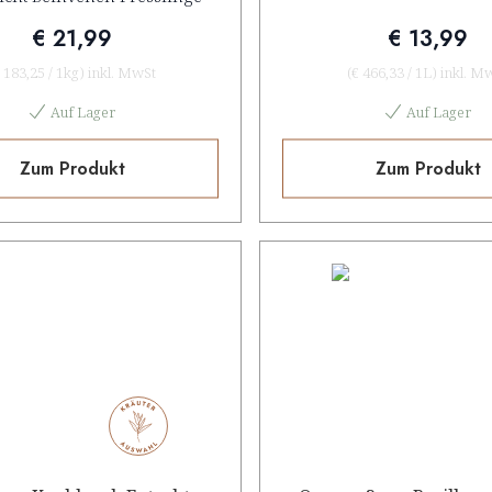
€ 21,99
€ 13,99
 183,25
/
1kg
)
inkl. MwSt
(
€ 466,33
/
1L
)
inkl. M
Auf Lager
Auf Lager
Zum Produkt
Zum Produkt