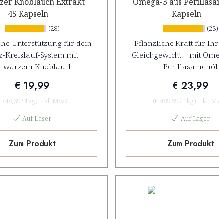
zer Knoblauch Extrakt
Omega-3 aus Perillas
45 Kapseln
Kapseln
(28)
(23)
che Unterstützung für dein
Pflanzliche Kraft für Ih
z-Kreislauf-System mit
Gleichgewicht – mit Ome
hwarzem Knoblauch
Perillasamenöl
€ 19,99
€ 23,99
 748,69
/
1kg
)
inkl. MwSt
(
€ 489,59
/
1kg
)
inkl. M
Auf Lager
Auf Lager
Zum Produkt
Zum Produkt