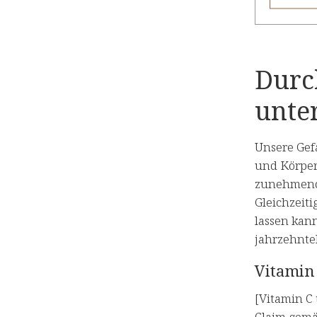
Durc
unte
Unsere Gefä
und Körpert
zunehmende
Gleichzeiti
lassen kann
jahrzehnte
Vitamin 
[Vitamin C
Claim gemä