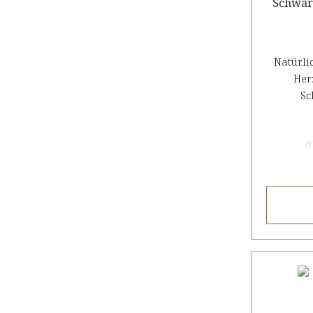
Schwar
Natürli
Her
Sc
(
€