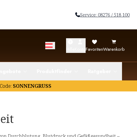
Service: 08276 / 518 100
Hilfe
Konto
Favoriten
Warenkorb
ngebote
Produktfinder
Ratgeber
Code:
SONNENGRUSS
eit
von Durchblutung, Blutdruck und Gefäßgesundheit –