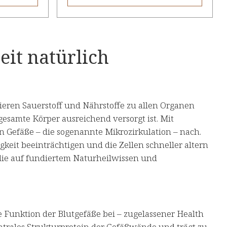
it natürlich
ieren Sauerstoff und Nährstoffe zu allen Organen
 gesamte Körper ausreichend versorgt ist. Mit
 Gefäße – die sogenannte Mikrozirkulation – nach.
igkeit beeinträchtigen und die Zellen schneller altern
 die auf fundiertem Naturheilwissen und
e Funktion der Blutgefäße bei – zugelassener Health
ntrales Strukturprotein der Gefäßwände und trägt zu