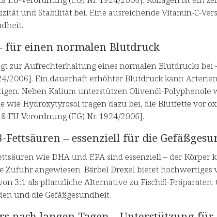
izität und Stabilität bei. Eine ausreichende Vitamin-C-Ver
dheit.
– für einen normalen Blutdruck
ägt zur Aufrechterhaltung eines normalen Blutdrucks be
924/2006]. Ein dauerhaft erhöhter Blutdruck kann Arteri
tigen. Neben Kalium unterstützen Olivenöl-Polyphenole wi
 wie Hydroxytyrosol tragen dazu bei, die Blutfette vor o
ß EU-Verordnung (EG) Nr. 1924/2006].
Fettsäuren – essenziell für die Gefäßgesu
tsäuren wie DHA und EPA sind essenziell – der Körper kan
e Zufuhr angewiesen. Bärbel Drexel bietet hochwertiges
von 3:1 als pflanzliche Alternative zu Fischöl-Präparate
en und die Gefäßgesundheit.
rs nach langen Tagen – Unterstützung für