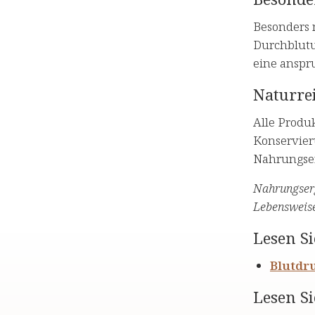
Besonders 
Durchblutu
eine anspru
Naturrei
Alle Produ
Konservier
Nahrungser
Nahrungserg
Lebensweise
Lesen Si
Blutdr
Lesen Si