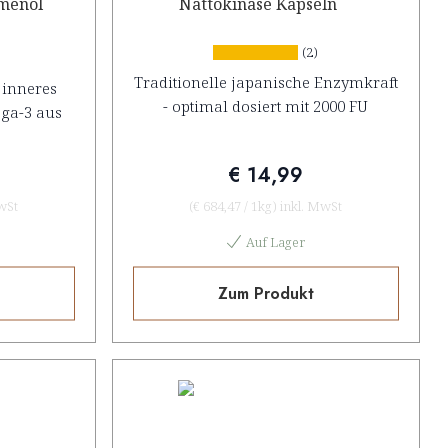
amenöl
Nattokinase Kapseln
(2)
Traditionelle japanische Enzymkraft
r inneres
- optimal dosiert mit 2000 FU
ga-3 aus
€ 14,99
wSt
(
€ 684,47
/
1kg
)
inkl. MwSt
Auf Lager
Zum Produkt