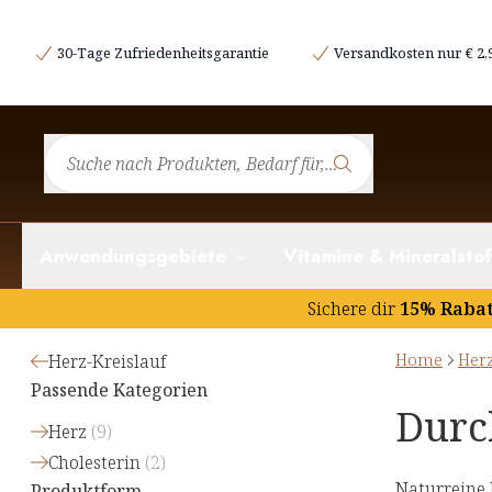
30-Tage Zufriedenheitsgarantie
Versandkosten nur € 2,
Anwendungsgebiete
Vitamine & Mineralstof
Sichere dir
15% Raba
Home
Herz
Herz-Kreislauf
Passende Kategorien
Durc
Herz
(
9
)
Cholesterin
(
2
)
Naturreine
Produktform