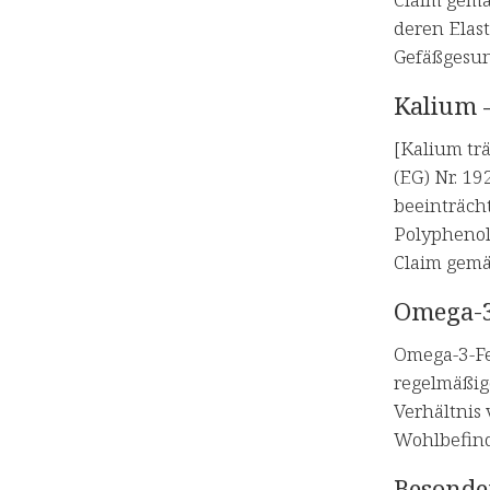
deren Elast
Gefäßgesun
Kalium 
[Kalium tr
(EG) Nr. 1
beeinträch
Polyphenole
Claim gemä
Omega-3-
Omega-3-Fet
regelmäßig
Verhältnis 
Wohlbefind
Besonde