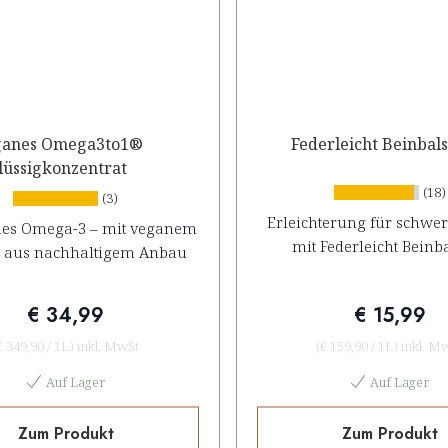
ganes Omega3to1®
Federleicht Beinbal
lüssigkonzentrat
(18)
(3)
Erleichterung für schwer
hes Omega-3 – mit veganem
mit Federleicht Bein
l aus nachhaltigem Anbau
€ 34,99
€ 15,99
€ 349,90
/
1L
)
inkl. MwSt
(
€ 159,90
/
1L
)
inkl. M
Auf Lager
Auf Lager
Zum Produkt
Zum Produkt