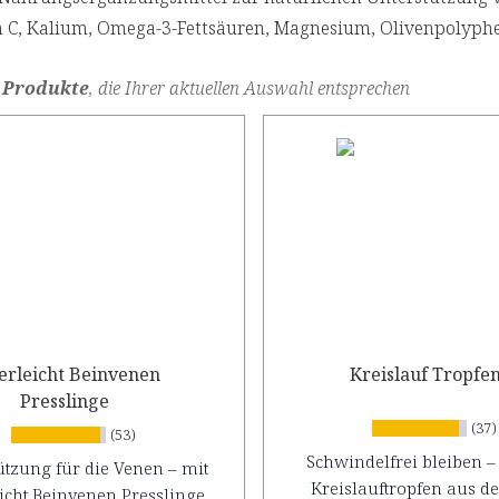
n C, Kalium, Omega-3-Fettsäuren, Magnesium, Olivenpolyph
 Produkte
, die Ihrer aktuellen Auswahl entsprechen
erleicht Beinvenen
Kreislauf Tropfe
Presslinge
(37)
(53)
Schwindelfrei bleiben –
ützung für die Venen – mit
Kreislauftropfen aus d
icht Beinvenen Presslinge