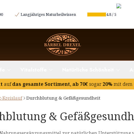
90
Langjähriges Naturheilwissen
4.8
/
5
fe
Vitalstoffe
Natürliche Schönheit
A
tt
auf
das gesamte Sortiment, ab 70€
sogar
20%
mit dem 
-Kreislauf
Durchblutung & Gefäßgesundheit
hblutung & Gefäßgesundh
 Nahrungsergänzungsmittel zur natürlichen Unterstützung 