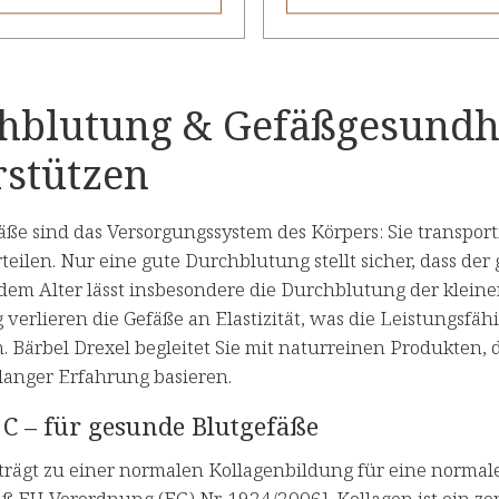
hblutung & Gefäßgesundhe
rstützen
ße sind das Versorgungssystem des Körpers: Sie transport
eilen. Nur eine gute Durchblutung stellt sicher, dass der
m Alter lässt insbesondere die Durchblutung der kleinen
g verlieren die Gefäße an Elastizität, was die Leistungsfäh
. Bärbel Drexel begleitet Sie mit naturreinen Produkten,
langer Erfahrung basieren.
C – für gesunde Blutgefäße
 trägt zu einer normalen Kollagenbildung für eine normal
ß EU-Verordnung (EG) Nr. 1924/2006]. Kollagen ist ein ze