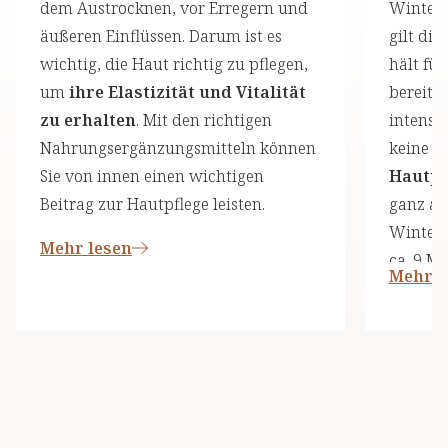
dem Austrocknen, vor Erregern und
Winter 
äußeren Einflüssen. Darum ist es
gilt die
wichtig, die Haut richtig zu pflegen,
hält für
um
ihre Elastizität und Vitalität
bereit 
zu erhalten
. Mit den richtigen
intensi
Nahrungsergänzungsmitteln können
keine S
Sie von innen einen wichtigen
Hautpf
Beitrag zur Hautpflege leisten.
ganz au
Winters
Mehr lesen
ca. 9 M
Mehr l