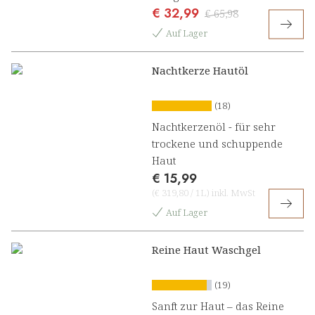
€ 32,99
Nachtzauber Beauty Komplex
€ 65,98
Auf Lager
Nachtkerze Hautöl
(18)
Nachtkerzenöl - für sehr
trockene und schuppende
Haut
€ 15,99
(
€ 319,80
/
1L
)
inkl. MwSt
Auf Lager
Reine Haut Waschgel
(19)
Sanft zur Haut – das Reine