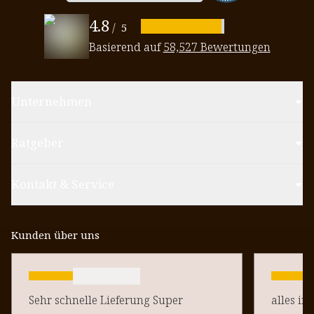
4.8
/
5
Basierend auf
58,527 Bewertungen
Unternehmen
Ratgeber
Kontakt & Service
Kunden über uns
Sehr schnelle Lieferung Super
alles in