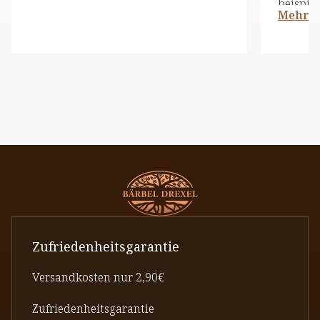
beispiel
Mehr l
und ess
dieser D
Zufriedenheitsgarantie
Versandkosten nur 2,90€
Zufriedenheitsgarantie