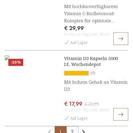
Mit hochbioverfügbarem
Vitamin C-Bioflavonoid-
Komplex für optimale
€ 29,99
Immununterstützung
(
€ 526,14
/
1kg
)
inkl. MwSt
Auf Lager
Vitamin D3 Kapseln 5000
-25%
I.E. Wochendepot
(7)
Mit hohem Gehalt an Vitamin
D3
€ 17,99
€ 23,99
(
€ 199,89
/
1kg
)
inkl. MwSt
Auf Lager
1
2