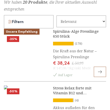
Wir haben
20 Produkte
, die Ihrer aktuellen Auswahl
entsprechen
Filtern
Spirulina-Alge Presslinge
Unsere Empfehlung
650 Stück
-25%
(178)
Die Kraft aus der Natur –
Spirulina Presslinge
€ 38,24
€ 50,99
(
€ 147,08
/
1kg
)
inkl. MwSt
Auf Lager
Stress Relax forte mit
-50%
Vitamin B12 und
Ashwagandha Konzentrat
(4)
Akkus aufladen für den