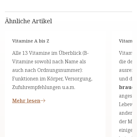
Ähnliche Artikel
Vitamine A bis Z
Vitami
Alle 13 Vitamine im Überblick (B-
Vitamin
Vitamine sowohl nach Name als
die der 
auch nach Ordnungsnummer):
ausreic
Funktionen im Körper, Versorgung,
und die
Zufuhrempfehlungen u.a.m.
brauch
angeseh
Mehr lesen
Lebewes
andere 
der Men
einige 