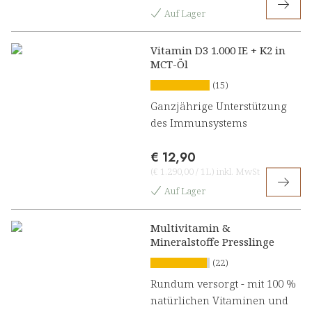
Auf Lager
Vitamin D3 1.000 IE + K2 in
MCT-Öl
(15)
Ganzjährige Unterstützung
des Immunsystems
€ 12,90
(
€ 1.290,00
/
1L
)
inkl. MwSt
Auf Lager
Multivitamin &
Mineralstoffe Presslinge
(22)
Rundum versorgt - mit 100 %
natürlichen Vitaminen und