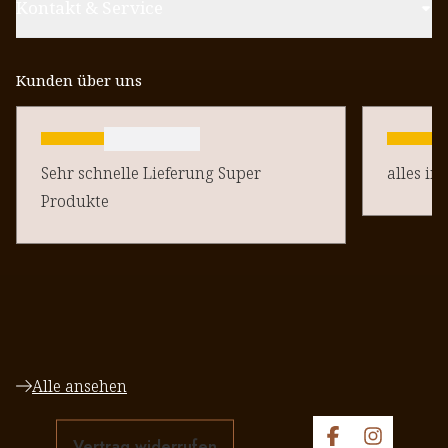
Kontakt & Service
Kunden über uns
Sehr schnelle Lieferung Super
alles in
Produkte
Alle ansehen
Vertrag widerrufen