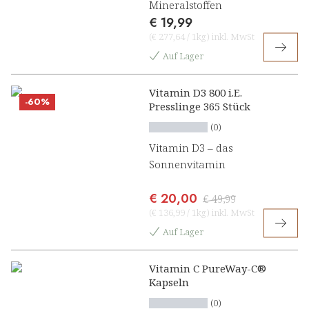
Mineralstoffen
€ 19,99
(
€ 277,64
/
1kg
)
inkl. MwSt
Auf Lager
Vitamin D3 800 i.E.
-60%
Presslinge 365 Stück
(0)
Vitamin D3 – das
Sonnenvitamin
€ 20,00
€ 49,99
(
€ 136,99
/
1kg
)
inkl. MwSt
Auf Lager
Vitamin C PureWay-C®
Kapseln
(0)