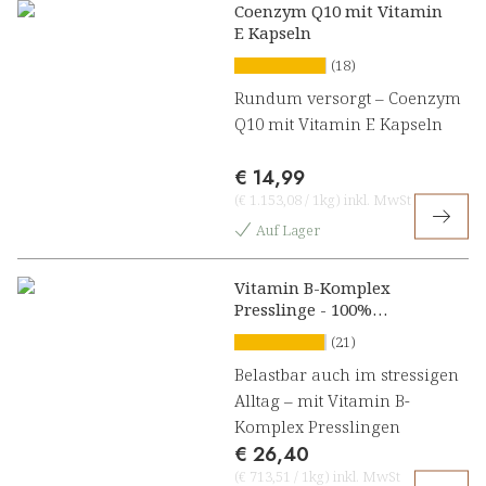
Coenzym Q10 mit Vitamin
E Kapseln
(18)
Rundum versorgt – Coenzym
Q10 mit Vitamin E Kapseln
€ 14,99
(
€ 1.153,08
/
1kg
)
inkl. MwSt
Auf Lager
Vitamin B-Komplex
Presslinge - 100%
natürlich
(21)
Belastbar auch im stressigen
Alltag – mit Vitamin B-
Komplex Presslingen
€ 26,40
(
€ 713,51
/
1kg
)
inkl. MwSt