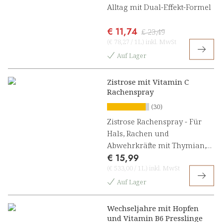
Alltag mit Dual-Effekt-Formel
€ 11,74
€ 23,49
(
€ 78,27
/
1L
)
inkl. MwSt
Auf Lager
Zistrose mit Vitamin C
Rachenspray
(30)
Zistrose Rachenspray - Für
Hals, Rachen und
Abwehrkräfte mit Thymian,
€ 15,99
Salbei und Vitamin C
(
€ 533,00
/
1L
)
inkl. MwSt
Auf Lager
Wechseljahre mit Hopfen
und Vitamin B6 Presslinge