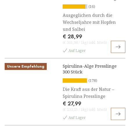
(16)
Ausgeglichen durch die
Wechseljahre mit Hopfen
und Salbei
€ 28,99
(
€ 301,98
/
1kg
)
inkl. MwSt
Auf Lager
Spirulina-Alge Presslinge
Unsere Empfehlung
300 Stück
(178)
Die Kraft aus der Natur –
Spirulina Presslinge
€ 27,99
(
€ 233,25
/
1kg
)
inkl. MwSt
Auf Lager