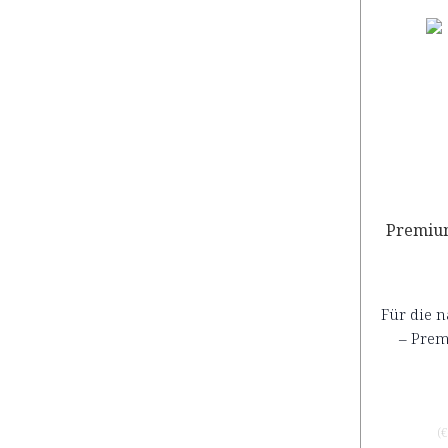
Premiu
Für die n
– Pre
(
€