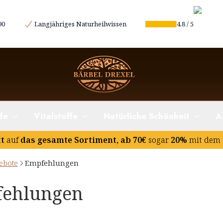
90
Langjähriges Naturheilwissen
4.8
/
5
fe
Vitalstoffe
Natürliche Schönheit
A
tt
auf
das gesamte Sortiment, ab 70€
sogar
20%
mit dem 
ebote
Empfehlungen
ehlungen