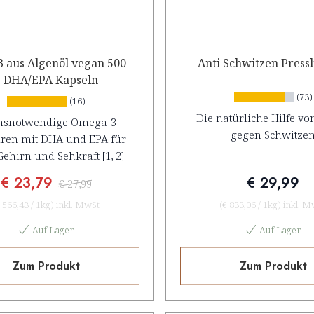
 aus Algenöl vegan 500
Anti Schwitzen Press
 DHA/EPA Kapseln
(73)
(16)
Die natürliche Hilfe v
nsnotwendige Omega-3-
gegen Schwitze
uren mit DHA und EPA für
Gehirn und Sehkraft [1, 2]
€ 23,79
€ 29,99
€ 27,99
 566,43
/
1kg
)
inkl. MwSt
(
€ 833,06
/
1kg
)
inkl. M
Auf Lager
Auf Lager
Zum Produkt
Zum Produkt