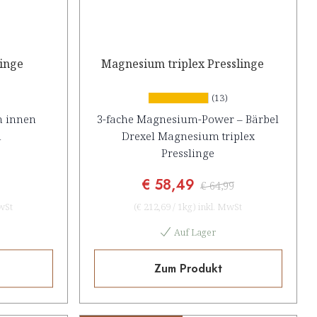
linge
Magnesium triplex Presslinge
(13)
on innen
3-fache Magnesium-Power – Bärbel
n
Drexel Magnesium triplex
Presslinge
€ 58,49
€ 64,99
wSt
(
€ 212,69
/
1kg
)
inkl. MwSt
Auf Lager
Zum Produkt