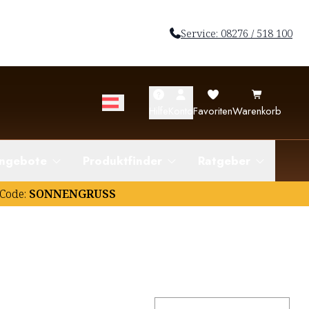
Service: 08276 / 518 100
Hilfe
Konto
Favoriten
Warenkorb
ngebote
Produktfinder
Ratgeber
Code:
SONNENGRUSS