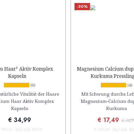
-30%
m Haar¹ Aktiv Komplex
Magnesium Calcium dupl
Kapseln
Kurkuma Presslin
(6)
(4)
atürliche Vitalität der Haare
Mit Schwung durchs Leb
mium Haar Aktiv Komplex
Magnesium-Calcium dup
Kapseln
Kurkuma
€ 34,99
€ 17,49
€ 24,9
 980,11
/
1kg
)
inkl. MwSt
(
€ 116,60
/
1kg
)
inkl. M