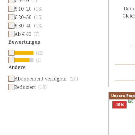
€ 0–10
(1)
€ 10–20
(18)
Dein
Gleic
€ 20–30
(15)
€ 30–40
(18)
Ab € 40
(7)
Bewertungen
(
€
(22)
(1)
Andere
Abonnement verfügbar
(20)
Reduziert
(19)
Unsere Emp
-15%