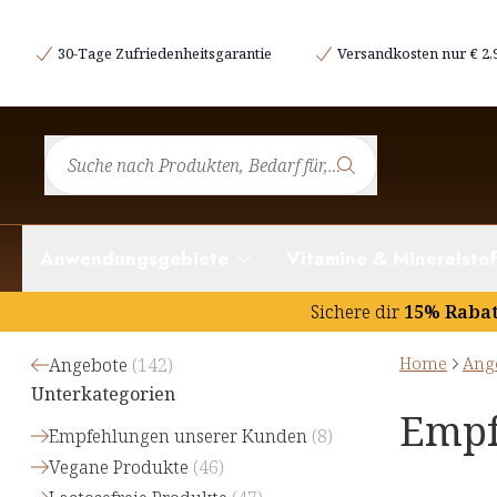
30-Tage Zufriedenheitsgarantie
Versandkosten nur € 2,
Anwendungsgebiete
Vitamine & Mineralstof
Sichere dir
15% Raba
Home
Ang
Angebote
(
142
)
Unterkategorien
Empf
Empfehlungen unserer Kunden
(
8
)
Vegane Produkte
(
46
)