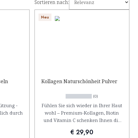
Sortieren nach:
Neu
eln
Kollagen Naturschönheit Pulver
(0)
ützung -
Fühlen Sie sich wieder in Ihrer Haut
glich durch
wohl – Premium-Kollagen, Biotin
und Vitamin C schenken Ihnen die
natürliche Schönheit, die von innen
€ 29,90
strahlt