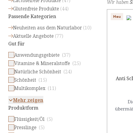
Lactosefreie Produkte
(
47
)
Wir haben
5
Glutenfreie Produkte
(
44
)
Passende Kategorien
Neu
Neuheiten aus dem Naturlabor
(
10
)
Aktuelle Angebote
(
77
)
Gut für
Anwendungsgebiete
(37)
Vitamine & Mineralstoffe
(25)
Natürliche Schönheit
(24)
Anti Sc
Schönheit
(15)
Multikomplex
(11)
Mehr zeigen
Di
Produktform
übermäß
Flüssigkeit/Öl
(5)
Presslinge
(5)