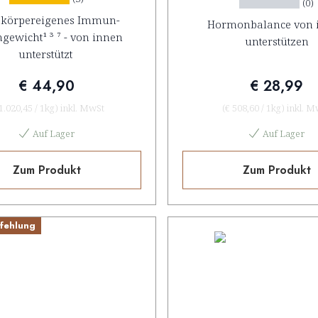
(0)
 körpereigenes Immun-
Hormonbalance von 
hgewicht¹ ³ ⁷ - von innen
unterstützen
unterstützt
€ 44,90
€ 28,99
 1.020,45
/
1kg
)
inkl. MwSt
(
€ 508,60
/
1kg
)
inkl. M
Auf Lager
Auf Lager
Zum Produkt
Zum Produkt
fehlung