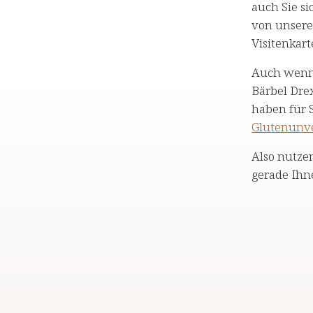
auch Sie s
von unser
Visitenkart
Auch wenn 
Bärbel Drex
haben für S
Glutenunve
Also nutzen
gerade Ihn