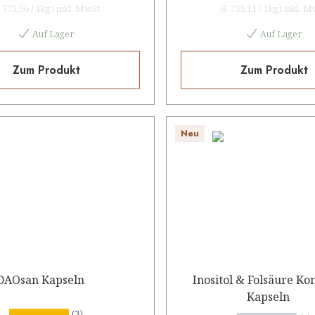
 775,56
/
1kg
)
inkl. MwSt
(
€ 733,11
/
1kg
)
inkl. M
Auf Lager
Auf Lager
Zum Produkt
Zum Produkt
Neu
DAOsan Kapseln
Inositol & Folsäure K
Kapseln
(3)