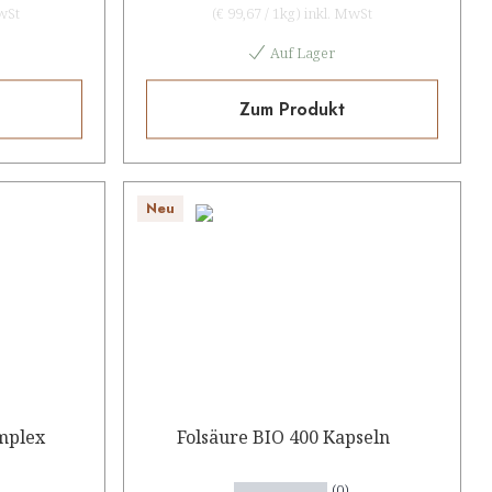
wSt
(
€ 99,67
/
1kg
)
inkl. MwSt
Auf Lager
Zum Produkt
Neu
omplex
Folsäure BIO 400 Kapseln
(0)