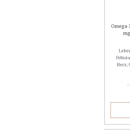
Omega-3
mg
Lebe
Fettsä
Herz, 
(
€