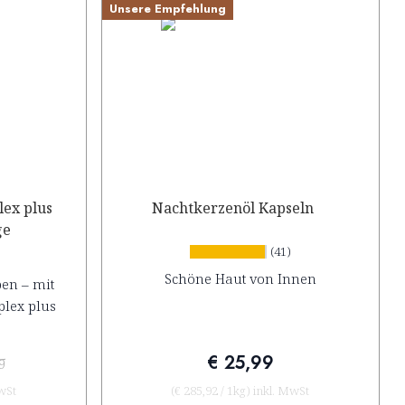
Unsere Empfehlung
ex plus
Nachtkerzenöl Kapseln
ge
(41)
Schöne Haut von Innen
en – mit
lex plus
€ 25,99
9
wSt
(
€ 285,92
/
1kg
)
inkl. MwSt