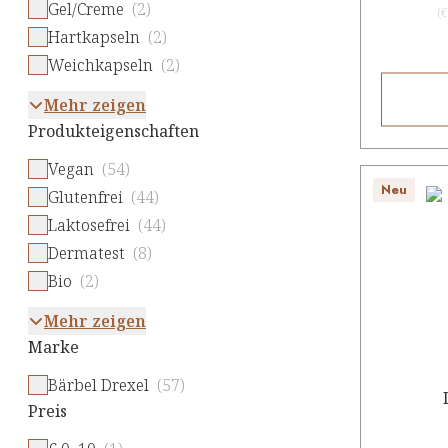
Gel/Creme
(2)
(
€
Hartkapseln
(2)
Weichkapseln
(2)
Mehr zeigen
Produkteigenschaften
Vegan
(54)
Neu
Glutenfrei
(44)
Laktosefrei
(44)
Dermatest
(8)
Bio
(2)
Mehr zeigen
Marke
Bärbel Drexel
(57)
Preis