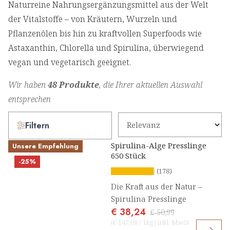
Naturreine Nahrungsergänzungsmittel aus der Welt
der Vitalstoffe – von Kräutern, Wurzeln und
Pflanzenölen bis hin zu kraftvollen Superfoods wie
Astaxanthin, Chlorella und Spirulina, überwiegend
vegan und vegetarisch geeignet.
Wir haben
48 Produkte
, die Ihrer aktuellen Auswahl
entsprechen
Filtern
Spirulina-Alge Presslinge
Unsere Empfehlung
650 Stück
-25%
(178)
Die Kraft aus der Natur –
Spirulina Presslinge
€ 38,24
€ 50,99
(
€ 147,08
/
1kg
)
inkl. MwSt