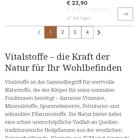
€ 23,90
(
€ 95,60
/
1L
)
inkl. MwSt
Auf Lager
1
2
3
4
Vitalstoffe – die Kraft der
Natur für Ihr Wohlbefinden
Vitalstoffe ist der Sammelbegriff für wertvolle
Nährstoffe, die der Körper für seine normalen
Funktionen benötigt – darunter Vitamine,
Mineralstoffe, Spurenelemente, Fettsäuren und
sekundäre Pflanzenstoffe. Die Natur bietet dabei
eine schier unerschöpfliche Vielfalt an Quellen:
traditionsreiche Heilpflanzen aus der westlichen
Kräuterheilkunde, Wurzeln aus TCM und Ayurveda,