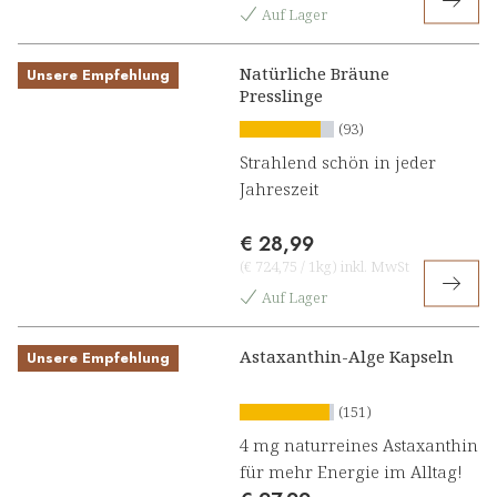
Auf Lager
Natürliche Bräune
Unsere Empfehlung
Presslinge
(93)
Strahlend schön in jeder
Jahreszeit
€ 28,99
(
€ 724,75
/
1kg
)
inkl. MwSt
Auf Lager
Astaxanthin-Alge Kapseln
Unsere Empfehlung
(151)
4 mg naturreines Astaxanthin
für mehr Energie im Alltag!