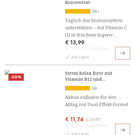
Konzentrat
(61)
Täglich das Immunsystem
unterstützen – mit Vitamin C
[1] in frischem Ingwer
€ 13,99
Kurkuma Konzentrat
(
€ 139,90
/
1L
)
inkl. MwSt
Auf Lager
Stress Relax forte mit
-50%
Vitamin B12 und
Ashwagandha Konzentrat
(4)
Akkus aufladen für den
Alltag mit Dual-Effekt-Formel
€ 11,74
€ 23,49
(
€ 78,27
/
1L
)
inkl. MwSt
Auf Lager