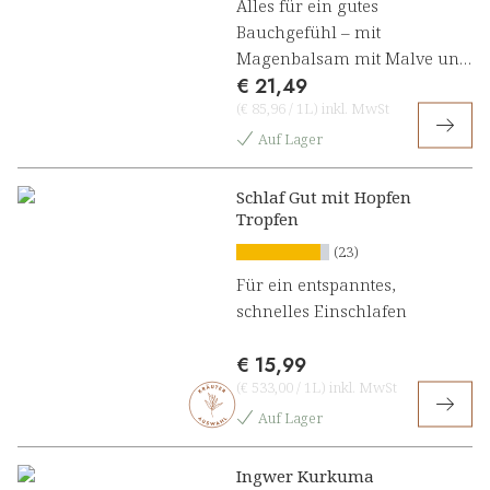
Alles für ein gutes
Bauchgefühl – mit
Magenbalsam mit Malve und
€ 21,49
Süßholz Kräuterkonzentrat
(
€ 85,96
/
1L
)
inkl. MwSt
Auf Lager
Schlaf Gut mit Hopfen
Tropfen
(23)
Für ein entspanntes,
schnelles Einschlafen
€ 15,99
(
€ 533,00
/
1L
)
inkl. MwSt
Auf Lager
Ingwer Kurkuma