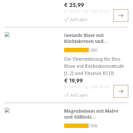
€ 25,99
(
€ 285,92
/
1kg
)
inkl. MwSt
Auf Lager
Gesunde Blase mit
Kürbiskernen und
Hibiskus Presslinge
(25)
Die Unterstützung für Ihre
Blase mit Kürbiskernextrakt
[1, 2] und Vitamin B2 [3]
€ 19,99
(
€ 333,17
/
1kg
)
inkl. MwSt
Auf Lager
Magenbalsam mit Malve
und Süßholz
Kräuterkonzentrat
(52)