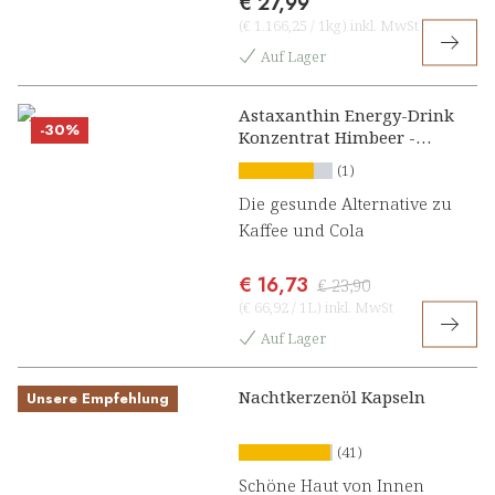
€ 27,99
(
€ 1.166,25
/
1kg
)
inkl. MwSt
Auf Lager
Astaxanthin Energy-Drink
-30%
Konzentrat Himbeer -
Limette
(1)
Die gesunde Alternative zu
Kaffee und Cola
€ 16,73
€ 23,90
(
€ 66,92
/
1L
)
inkl. MwSt
Auf Lager
Nachtkerzenöl Kapseln
Unsere Empfehlung
(41)
Schöne Haut von Innen