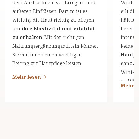
dem Austrocknen, vor Erregern und
Winter 
äußeren Einflüssen. Darum ist es
gilt die
wichtig, die Haut richtig zu pflegen,
hält für
um
ihre Elastizität und Vitalität
bereit 
zu erhalten
. Mit den richtigen
intensi
Nahrungsergänzungsmitteln können
keine S
Sie von innen einen wichtigen
Hautpf
Beitrag zur Hautpflege leisten.
ganz au
Winters
Mehr lesen
ca. 9 M
Mehr l