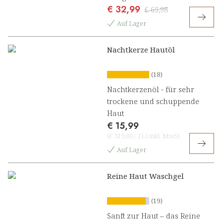
€ 32,99
Nachtzauber Beauty Komplex
€ 65,98
Auf Lager
Nachtkerze Hautöl
(18)
Nachtkerzenöl - für sehr
trockene und schuppende
Haut
€ 15,99
(
€ 319,80
/
1L
)
inkl. MwSt
Auf Lager
Reine Haut Waschgel
(19)
Sanft zur Haut – das Reine