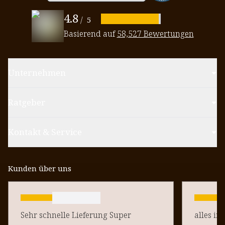
4.8
/
5
Basierend auf
58,527 Bewertungen
Unternehmen
Ratgeber
Kontakt & Service
Kunden über uns
Sehr schnelle Lieferung Super
alles in