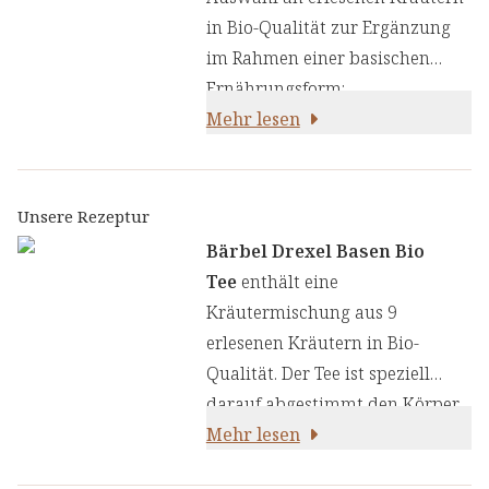
in Bio-Qualität zur Ergänzung
im Rahmen einer basischen
Ernährungsform:
Mehr lesen
Unsere Rezeptur
Bärbel Drexel Basen Bio
Tee
enthält eine
Kräutermischung aus 9
erlesenen Kräutern in Bio-
Qualität. Der Tee ist speziell
darauf abgestimmt den Körper
im Rahmen einer basenreichen
Mehr lesen
Ernährung zu begleiten.