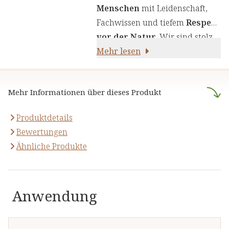
sorgfältig zusammengestellte
Menschen
mit Leidenschaft,
Produkte zu liefern. Wir nutzen
Fachwissen und tiefem
Respekt
die Kraft von Kräutern,
vor der Natur
. Wir sind stolz
Pflanzenstoffen und anderen
darauf,
Mehr lesen
naturreine Produkte
natürlichen Inhaltsstoffen - für
anzubieten, die sich auf die
Ihre Gesundheit und Ihr
naturheilkundliche Lehre
Wohlbefinden.
Mehr Informationen über dieses Produkt
stützen.
Produktdetails
Bewertungen
Ähnliche Produkte
Anwendung