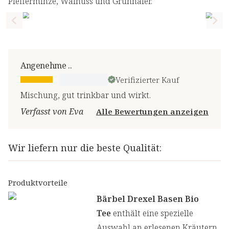
Pfefferminze, Walnuss und Grünhafer.
Previous slide
Nex
Angenehme ..
Verifizierter Kauf
Mischung, gut trinkbar und wirkt.
Verfasst von Eva
Alle Bewertungen anzeigen
Wir liefern nur die beste Qualität:
Produktvorteile
Bärbel Drexel Basen Bio
Tee
enthält eine spezielle
Auswahl an erlesenen Kräutern