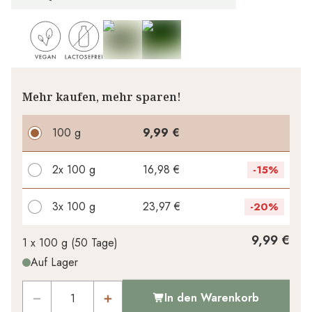
Mehr kaufen, mehr sparen!
100 g
9,99 €
2x
100 g
16,98 €
-
15%
3x
100 g
23,97 €
-
20%
Ihr persönlicher Rabatt
9,99 €
1 x
100 g
(
50
Tage
)
Auf Lager
0,00 €
1
x
-
%
In den Warenkorb