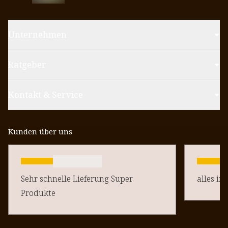
Unternehmen
Ratgeber
Kontakt & Service
Kunden über uns
Sehr schnelle Lieferung Super
alles in
Produkte