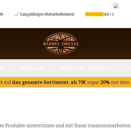
90
Langjähriges Naturheilwissen
4.8
/
5
fe
Vitalstoffe
Natürliche Schönheit
A
tt
auf
das gesamte Sortiment, ab 70€
sogar
20%
mit dem 
r Produkte unterstützen und mit Ihnen zusammenarbeiten. 