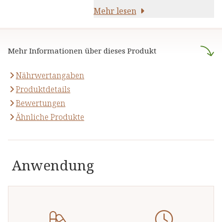
Pflanzenstoffen und anderen
darauf,
Mehr lesen
naturreine Produkte
natürlichen Inhaltsstoffen - für
anzubieten, die sich auf die
Ihre Gesundheit und Ihr
naturheilkundliche Lehre
Wohlbefinden.
Mehr Informationen über dieses Produkt
stützen.
Nährwertangaben
Produktdetails
Bewertungen
Ähnliche Produkte
Anwendung