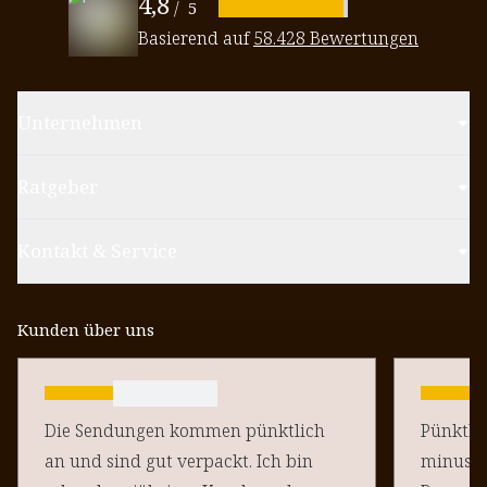
4,8
/
5
Basierend auf
58.428 Bewertungen
Unternehmen
Ratgeber
Kontakt & Service
Kunden über uns
Die Sendungen kommen pünktlich
Pünktlich un
an und sind gut verpackt. Ich bin
minus Pu