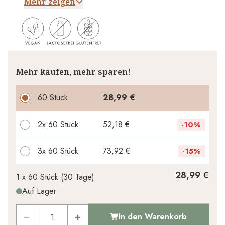
Mehr zeigen
Mehr kaufen, mehr sparen!
60 Stück
28,99 €
2x
60 Stück
52,18 €
-
10%
3x
60 Stück
73,92 €
-
15%
Ihr persönlicher Rabatt
28,99 €
1 x
60 Stück
(
30
Tage
)
Auf Lager
0,00 €
1
x
-
%
In den Warenkorb