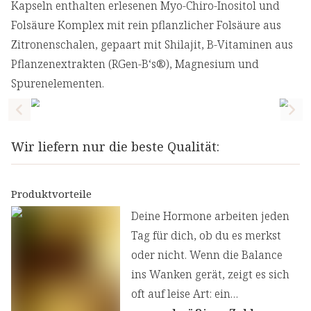
Kapseln enthalten erlesenen Myo-Chiro-Inositol und
Folsäure Komplex mit rein pflanzlicher Folsäure aus
Zitronenschalen, gepaart mit Shilajit, B-Vitaminen aus
Pflanzenextrakten (RGen-B‘s®), Magnesium und
Spurenelementen.
Previous slide
Nex
Wir liefern nur die beste Qualität:
Produktvorteile
Deine Hormone arbeiten jeden
Tag für dich, ob du es merkst
oder nicht. Wenn die Balance
ins Wanken gerät, zeigt es sich
oft auf leise Art: ein