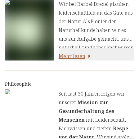
Wir bei Bärbel Drexel glauben
leidenschaftlich an das Gute aus
der Natur. Als Pionier der
Naturheilkunde haben wir es
uns zur Aufgabe gemacht, unser
naturheilkundliches Fachwissen
und unsere Erfahrung mit den
Mehr lesen
neuesten
ernährungswissenschaftlichen
Erkenntnissen zu kombinieren.
Philosophie
Wir legen großen Wert auf
Seit fast 30 Jahren folgen wir
einen genauen Auswahlprozess
unserer
Mission zur
unserer Inhaltsstoffe, um Ihnen
Gesunderhaltung des
sorgfältig zusammengestellte
Menschen
mit Leidenschaft,
Produkte zu liefern. Wir nutzen
Fachwissen und tiefem
Respekt
die Kraft von Kräutern,
vor der Natur
. Wir sind stolz