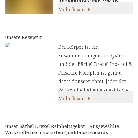
unregelmäßiger Zyklus
,
anhaltende
Mehr lesen
Müdigkeit
, subtile
Veränderungen der
Haut
. Dein
Körper spricht mit dir. Und er
verdient eine Antwort, die weit
Unsere Rezeptur
über das Grundlegende
Der Körper ist ein
hinausgeht.
zusammenhängendes System —
und der Bärbel Drexel Inositol &
Folsäure Komplex ist genau
darauf ausgerichtet. Jeder der 16
Wirkstoffe hat eine spezifische
Aufgabe; gemeinsam sprechen
Mehr lesen
sie die wichtigsten Aspekte des
weiblichen
Hormonwohlbefindens in einer
Unser Bärbel Drexel Reinheitsgebot - Ausgewählte
Wirkstoffe nach höchsten Qualitätsstandards
einzigen täglichen Routine an.