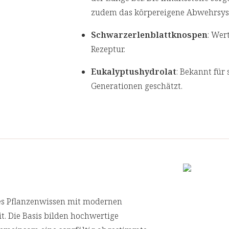
zudem das körpereigene Abwehrsy
Schwarzerlenblattknospen
: Wer
Rezeptur.
Eukalyptushydrolat
: Bekannt für 
Generationen geschätzt.
Waldkieferhydrolat
: Ein traditio
Aroma.
Süßholzwurzel
: Seit Jahrhunderte
verwendet und bereits von Hildega
Rosmarinöl
: Trägt zum Schutz der
seinem charakteristischen Aroma un
les Pflanzenwissen mit modernen
. Die Basis bilden hochwertige