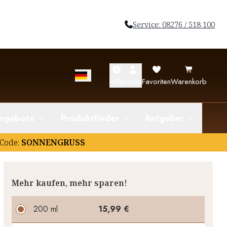
Service: 08276 / 518 100
Hilfe
Konto
Favoriten
Warenkorb
ngebote
Produktfinder
Ratgeber
Code:
SONNENGRUSS
Mehr kaufen, mehr sparen!
200 ml
15,99 €