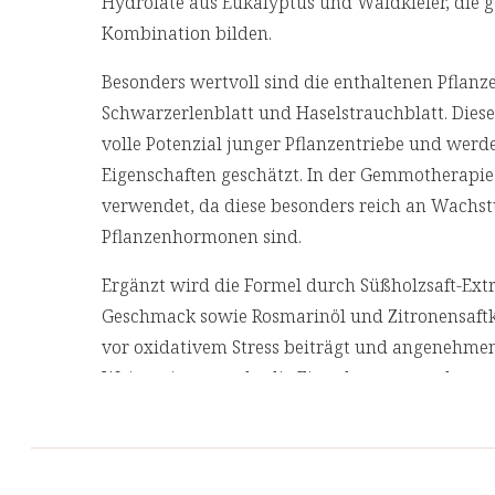
Hydrolate aus Eukalyptus und Waldkiefer, die 
Kombination bilden.
Besonders wertvoll sind die enthaltenen Pflan
Schwarzerlenblatt und Haselstrauchblatt. Die
volle Potenzial junger Pflanzentriebe und werde
Eigenschaften geschätzt. In der Gemmotherapie
verwendet, da diese besonders reich an Wach
Pflanzenhormonen sind.
Ergänzt wird die Formel durch Süßholzsaft-Extr
Geschmack sowie Rosmarinöl und Zitronensaftk
vor oxidativem Stress beiträgt und angenehmen
Weizensirup macht die Einnahme angenehm und
wertvollen Pflanzenstoffe, während alle Kompo
schonend kombiniert werden, um ihre Wirkkraf
Unser Lungenkraft Sirup wird in
Braunglas
ve