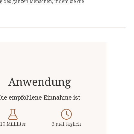
ng des ganzen Menschen, indem sie die
10 mg
geht, anstatt nur ihre Symptome zu
 Produkte von unabhängigen, deutschen und
 Top-Qualität.
Anwendung
Die empfohlene Einnahme ist:
10 Milliliter
3 mal täglich