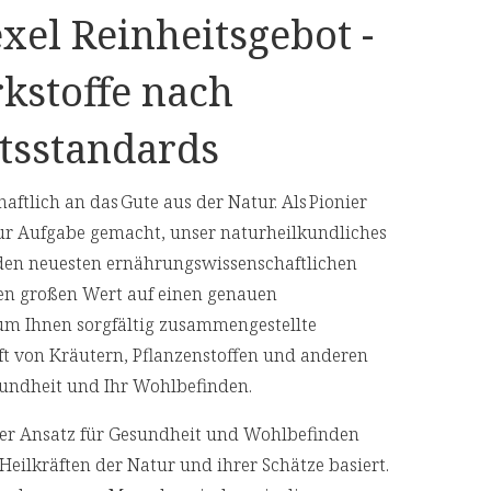
xel Reinheitsgebot -
kstoffe nach
tsstandards
aftlich an das Gute aus der Natur. Als Pionier
30ml enthalten:
ur Aufgabe gemacht, unser naturheilkundliches
den neuesten ernährungswissenschaftlichen
3560 mg
en großen Wert auf einen genauen
 um Ihnen sorgfältig zusammengestellte
3350 mg
aft von Kräutern, Pflanzenstoffen und anderen
500 mg
Gesundheit und Ihr Wohlbefinden.
500 mg
cher Ansatz für Gesundheit und Wohlbefinden
Heilkräften der Natur und ihrer Schätze basiert.
150 mg