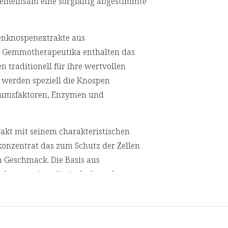
gemeinsam eine sorgfältig abgestimmte
zenknospenextrakte aus
se Gemmotherapeutika enthalten das
n traditionell für ihre wertvollen
 werden speziell die Knospen
stumsfaktoren, Enzymen und
akt mit seinem charakteristischen
onzentrat das zum Schutz der Zellen
 Geschmack. Die Basis aus
 unterstützt die Aufnahme der
nenten in einem speziellen Verfahren
t optimal zu erhalten.
rpackt, die den Inhalt vor Licht und