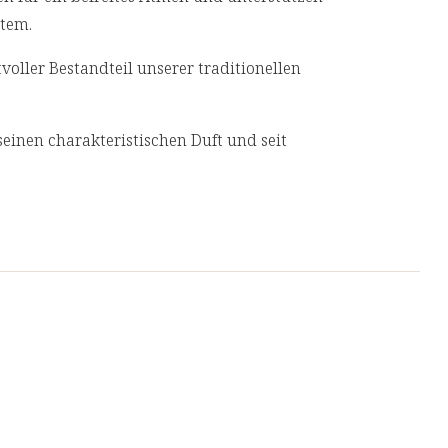
stem.
tvoller Bestandteil unserer traditionellen
seinen charakteristischen Duft und seit
neller Bestandteil mit seinem charakteristischen
n in der traditionellen Pflanzenheilkunde
rd von Bingen geschätzt.
 Zellen vor oxidativem Stress bei und rundet mit
sere Rezeptur ab.