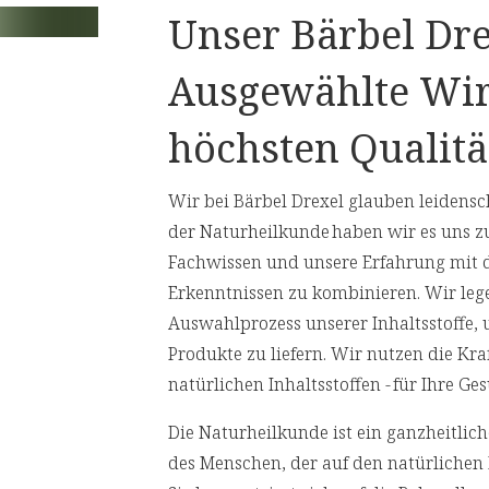
Unser Bärbel Dre
rantwortung für die Umwelt betonen.
Nährwertangaben
Ausgewählte Wir
Empfohlene Tagesdosis:
3 x 10ml
höchsten Qualitä
 Extrakt
,01 3%),
Inhalt pro Tagesdosis
Wir bei Bärbel Drexel glauben leidensch
onzentrat
der Naturheilkunde haben wir es uns z
Fachwissen und unsere Erfahrung mit 
Eukalyptushydrolat
Erkenntnissen zu kombinieren. Wir leg
Auswahlprozess unserer Inhaltsstoffe,
Waldkieferhydrolat
Produkte zu liefern. Wir nutzen die Kr
Schwarzerlenblattknospen Extrakt
natürlichen Inhaltsstoffen - für Ihre 
Hainbuchenblattknospen Extrakt
Die Naturheilkunde ist ein ganzheitli
des Menschen, der auf den natürlichen 
Süßholzsaft Extrakt