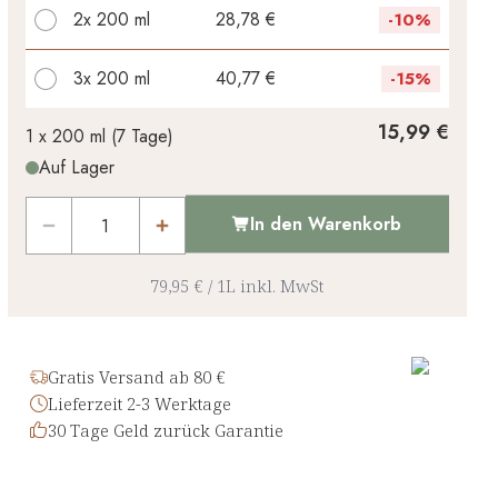
2x
200 ml
28,78 €
-
10%
3x
200 ml
40,77 €
-
15%
Ihr persönlicher Rabatt
15,99 €
1 x
200 ml
(
7
Tage
)
Auf Lager
0,00 €
1
x
-
%
In den Warenkorb
79,95 €
/
1L
inkl. MwSt
Gratis Versand ab 80 €
Lieferzeit 2-3 Werktage
30 Tage Geld zurück Garantie