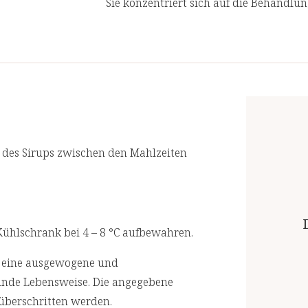
Sie konzentriert sich auf die Behandlu
Enthält Glycyrrhizinsäure
Ursachen von Gesundheitsproblemen an
behandeln.
Wir lassen in regelmäßigen Abständen
akkreditierten Laboren prüfen. Für eine
 des Sirups zwischen den Mahlzeiten
ühlschrank bei 4 – 8 °C aufbewahren.
r eine ausgewogene und
unde Lebensweise. Die angegebene
überschritten werden.