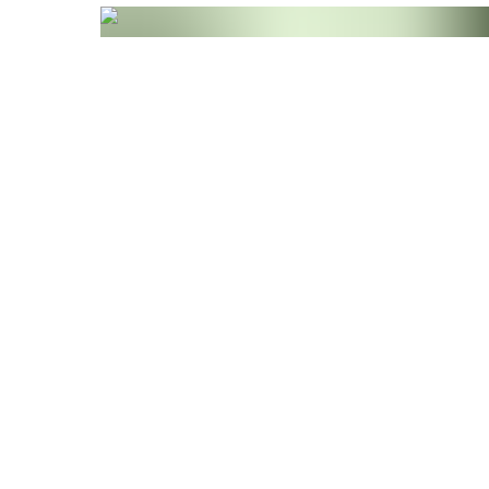
Oxidation schützen und gleichzeitig unsere Ve
Zutaten
Weizen
sirup, Eukalyptushydrolat (9, 2%),
Waldkieferhydrolat, Schwarzerlenblattknospen
(0,01 3%), Haselstrauchblattknospen Extrakt (0
Süßholzsaft Extrakt, Rosmarinöl, Zitronensaftk
Allergene
Das Produkt enthält keine Allergene.