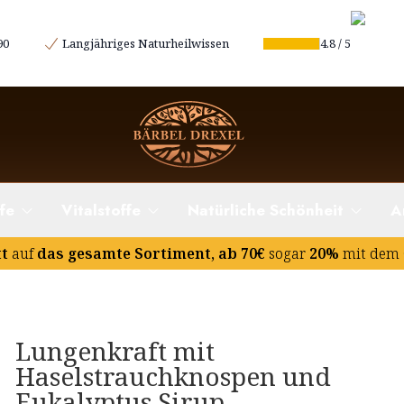
90
Langjähriges Naturheilwissen
4.8
/
5
fe
Vitalstoffe
Natürliche Schönheit
A
tt
auf
das gesamte Sortiment, ab 70€
sogar
20%
mit dem 
Lungenkraft mit
Haselstrauchknospen und
Eukalyptus Sirup