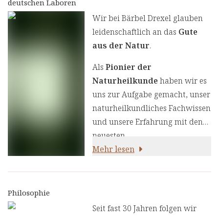
deutschen Laboren
Wir bei Bärbel Drexel glauben
leidenschaftlich an das
Gute
aus der Natur
.
Als
Pionier der
Naturheilkunde
haben wir es
uns zur Aufgabe gemacht, unser
naturheilkundliches Fachwissen
und unsere Erfahrung mit den
neuesten
ernährungswissenschaftlichen
Mehr lesen
Erkenntnissen zu kombinieren.
Wir legen großen Wert auf
einen genauen Auswahlprozess
Philosophie
unserer Inhaltsstoffe, um Ihnen
Seit fast 30 Jahren folgen wir
sorgfältig zusammengestellte