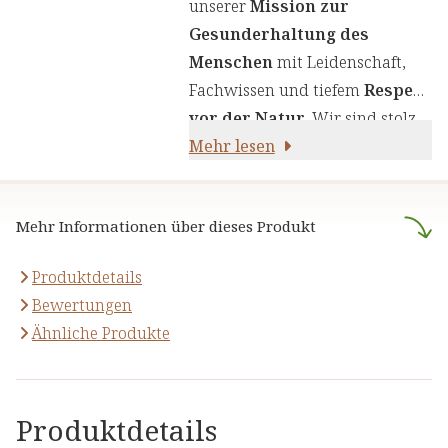
unserer
Mission zur
Produkte zu liefern. Wir nutzen
Gesunderhaltung des
die Kraft von Kräutern,
Menschen
mit Leidenschaft,
Pflanzenstoffen und anderen
Fachwissen und tiefem
Respekt
natürlichen Inhaltsstoffen -
für
vor der Natur
. Wir sind stolz
Ihre Gesundheit und Ihr
darauf,
Mehr lesen
naturreine Produkte
Wohlbefinden.
anzubieten, die sich auf die
naturheilkundliche Lehre
Mehr Informationen über dieses Produkt
stützen.
Produktdetails
Bewertungen
Ähnliche Produkte
Produktdetails