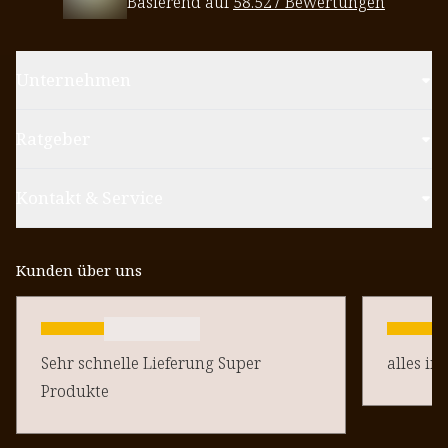
Basierend auf
58.527 Bewertungen
Unternehmen
Ratgeber
Kontakt & Service
Kunden über uns
Sehr schnelle Lieferung Super
alles in
Produkte