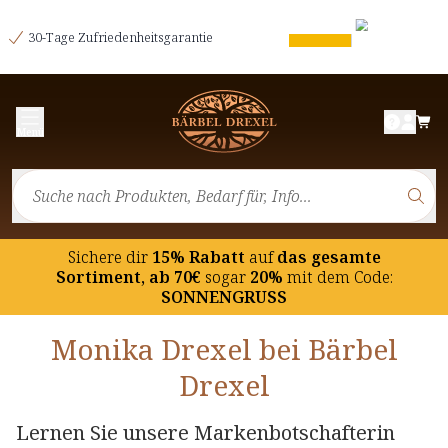
30-Tage Zufriedenheitsgarantie
Menü
Sichere dir
15% Rabatt
auf
das gesamte
Sortiment, ab 70€
sogar
20%
mit dem Code:
SONNENGRUSS
Monika Drexel bei Bärbel
Drexel
Lernen Sie unsere Markenbotschafterin