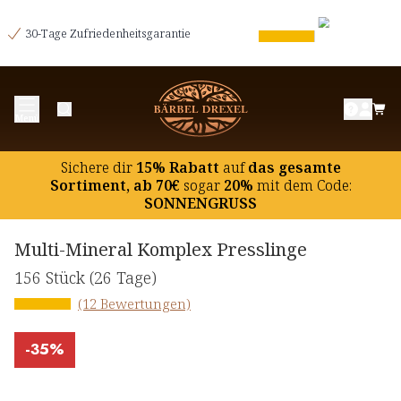
30-Tage Zufriedenheitsgarantie
Menü
Sichere dir
15% Rabatt
auf
das gesamte
Sortiment, ab 70€
sogar
20%
mit dem Code:
SONNENGRUSS
Multi-Mineral Komplex Presslinge
156 Stück
(26 Tage)
(12 Bewertungen)
-
35%