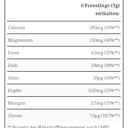
6 Presslinge (3g)
enthalten:
Calcium
280mg (35%**)
Magnesium
150mg (40%**)
Eisen
4,5mg (32%**)
Zink
3,8mg (38%**)
Selen
30µg (54%**)
Kupfer
0,33mg (33%**)
Mangan
0,7mg (35%**)
Chrom
7,5µg (18,7%**)
** Prozent des Nährstoffbezugwertes nach LMIV