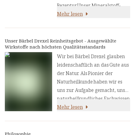
Rezeptur.Unser Mineralstoff-
und Spurenelement-Haushalt
Mehr lesen
gerät leicht aus den Fugen.
Wenn wir schweißtreibenden
Tätigkeiten nachgehen, steigt
Unser Bärbel Drexel Reinheitsgebot - Ausgewählte
Wirkstoffe nach höchsten Qualitätsstandards
der Verbrauch und die feine
Balance ist gestört. Unser
Wir bei Bärbel Drexel glauben
Organismus muss das
leidenschaftlich an das Gute aus
Mineralstoff-Gleichgewicht aber
der Natur. Als Pionier der
halten, um alle Prozesse im
Naturheilkunde haben wir es
Körper korrekt ablaufen zu
uns zur Aufgabe gemacht, unser
lassen.
naturheilkundliches Fachwissen
und unsere Erfahrung mit den
Mehr lesen
neuesten
ernährungswissenschaftlichen
Erkenntnissen zu kombinieren.
Philosophie