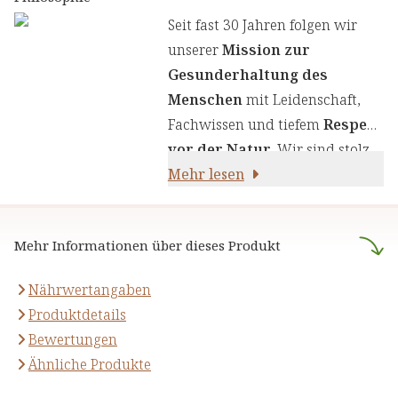
Wir legen großen Wert auf
Seit fast 30 Jahren folgen wir
einen genauen Auswahlprozess
unserer
Mission zur
unserer Inhaltsstoffe, um Ihnen
Gesunderhaltung des
sorgfältig zusammengestellte
Menschen
mit Leidenschaft,
Produkte zu liefern. Wir nutzen
Fachwissen und tiefem
Respekt
die Kraft von Kräutern,
vor der Natur
. Wir sind stolz
Pflanzenstoffen und anderen
darauf,
Mehr lesen
naturreine Produkte
natürlichen Inhaltsstoffen - für
anzubieten, die sich auf die
Ihre Gesundheit und Ihr
naturheilkundliche Lehre
Wohlbefinden.
Mehr Informationen über dieses Produkt
stützen.
Nährwertangaben
Produktdetails
Bewertungen
Ähnliche Produkte