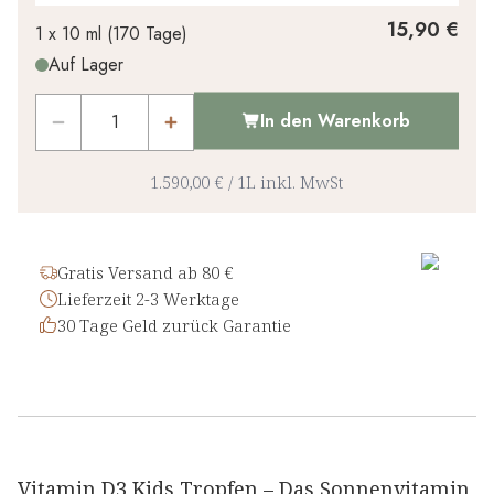
Ihr persönlicher Rabatt
15,90 €
1 x
10 ml
(
170
Tage
)
Auf Lager
0,00 €
1
x
-
%
In den Warenkorb
1.590,00 €
/
1L
inkl. MwSt
Gratis Versand ab 80 €
Lieferzeit 2-3 Werktage
30 Tage Geld zurück Garantie
Vitamin D3 Kids Tropfen – Das Sonnenvitamin