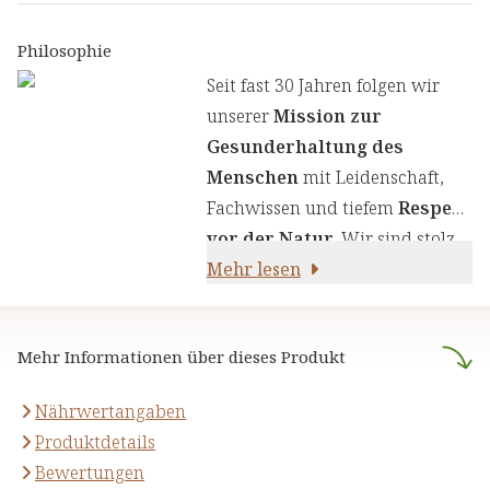
eines Vitamin-D-Mangels:
ernährungswissenschaftlichen
Gestörtes Knochenwachstum,
Erkenntnissen zu kombinieren.
Philosophie
erhöhte Infektanfälligkeit und
Wir legen großen Wert auf
Seit fast 30 Jahren folgen wir
Entwicklungsverzögerungen.
einen genauen Auswahlprozess
unserer
Mission zur
unserer Inhaltsstoffe, um Ihnen
Gesunderhaltung des
sorgfältig zusammengestellte
Menschen
mit Leidenschaft,
Produkte zu liefern. Wir nutzen
Fachwissen und tiefem
Respekt
die Kraft von Kräutern,
vor der Natur
. Wir sind stolz
Pflanzenstoffen und anderen
darauf,
Mehr lesen
naturreine Produkte
natürlichen Inhaltsstoffen - für
anzubieten, die sich auf die
Ihre Gesundheit und Ihr
naturheilkundliche Lehre
Wohlbefinden.
Mehr Informationen über dieses Produkt
stützen.
Nährwertangaben
Produktdetails
Bewertungen