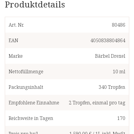
Produktdetails
Art. Nr.
80486
EAN
4050838804864
Marke
Bärbel Drexel
Nettofüllmenge
10 ml
Packungsinhalt
340
Tropfen
Empfohlene Einnahme
2
Tropfen
,
einmal pro tag
Reichweite in Tagen
170
Preis pro kg/l
1.590,00 €
/
1L
inkl. MwSt