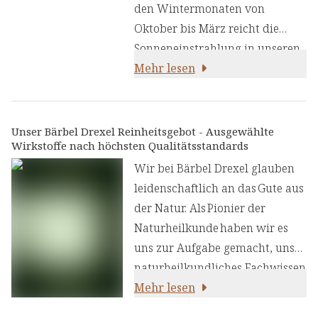
den Wintermonaten von
Oktober bis März reicht die
Sonneneinstrahlung in unseren
Breitengraden nicht aus, damit
Mehr lesen
der Körper ausreichend Vitamin
D bilden kann. Für Säuglinge
gilt: Sie sollten vor direkter
Unser Bärbel Drexel Reinheitsgebot - Ausgewählte
Wirkstoffe nach höchsten Qualitätsstandards
Sonneneinstrahlung geschützt
werden. Eine zusätzliche
Wir bei Bärbel Drexel glauben
Vitamin-D-Versorgung ist daher
leidenschaftlich an das Gute aus
unverzichtbar. Auch ältere
der Natur. Als Pionier der
Kinder, die viel Zeit in
Naturheilkunde haben wir es
geschlossenen Räumen
uns zur Aufgabe gemacht, unser
verbringen, profitieren von
naturheilkundliches Fachwissen
einer gezielten
und unsere Erfahrung mit den
Mehr lesen
Supplementierung. Die Folgen
neuesten