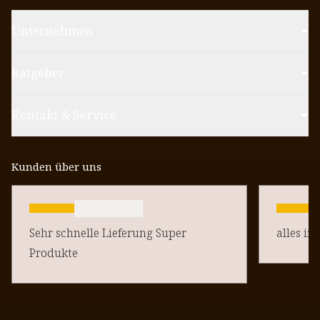
Unternehmen
Ratgeber
Kontakt & Service
Kunden über uns
Sehr schnelle Lieferung Super
alles in
Produkte