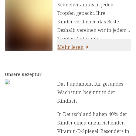
Sonnenvitamins in jeden
Tropfen gepackt. Ihre
Kinder verdienen das Beste.
Deshalb vereinen wir in jedem
Tropfen Natur und
Wissenschaft. Bärbel Drexel
Mehr lesen
Vitamin D3 Kids Tropfen sind
eine optimal dosierte
Kombination aus hochwertigem
Unsere Rezeptur
Vitamin D3 und pflanzlichem
Das Fundament für gesundes
Trägeröl, die das
Wachstum beginnt in der
gesunde Wachstum Ihres Kindes
Kindheit
auf natürliche Weise
In Deutschland haben 40% der
unterstützt.
Kinder einen unzureichenden
Vitamin-D-Spiegel. Besonders in