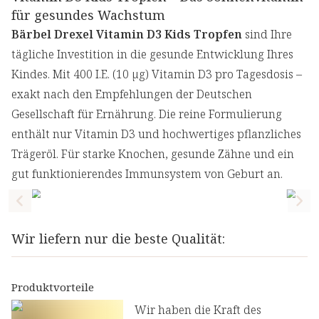
für gesundes Wachstum
Bärbel Drexel Vitamin D3 Kids Tropfen
sind Ihre
tägliche Investition in die gesunde Entwicklung Ihres
Kindes. Mit 400 I.E. (10 µg) Vitamin D3 pro Tagesdosis –
exakt nach den Empfehlungen der Deutschen
Gesellschaft für Ernährung. Die reine Formulierung
enthält nur Vitamin D3 und hochwertiges pflanzliches
Trägeröl. Für starke Knochen, gesunde Zähne und ein
gut funktionierendes Immunsystem von Geburt an.
Previous slide
Nex
Wir liefern nur die beste Qualität:
Produktvorteile
Wir haben die Kraft des