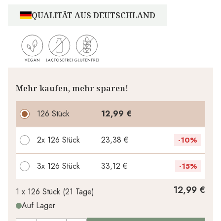
QUALITÄT AUS DEUTSCHLAND
Mehr kaufen, mehr sparen!
126 Stück
12,99 €
2x
126 Stück
23,38 €
-
10%
3x
126 Stück
33,12 €
-
15%
Ihr persönlicher Rabatt
12,99 €
1 x
126 Stück
(
21
Tage
)
Auf Lager
0,00 €
1
x
-
%