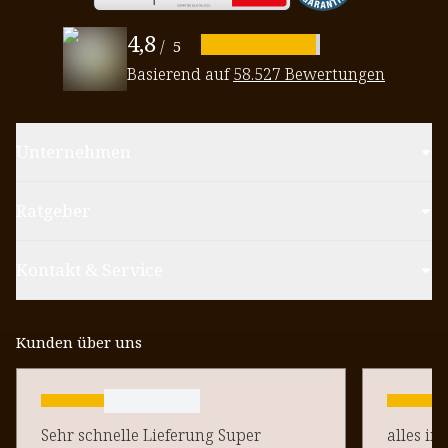
4,8
/
5
Basierend auf
58.527 Bewertungen
Unternehmen
Ratgeber
Kontakt & Service
Kunden über uns
Sehr schnelle Lieferung Super
alles in