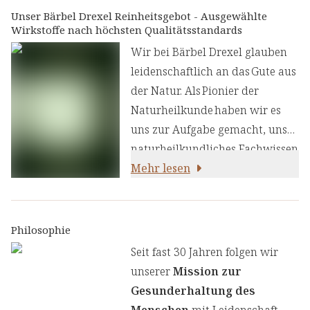
Unser Bärbel Drexel Reinheitsgebot - Ausgewählte
Wirkstoffe nach höchsten Qualitätsstandards
Wir bei Bärbel Drexel glauben
leidenschaftlich an das Gute aus
der Natur. Als Pionier der
Naturheilkunde haben wir es
uns zur Aufgabe gemacht, unser
naturheilkundliches Fachwissen
und unsere Erfahrung mit den
Mehr lesen
neuesten
ernährungswissenschaftlichen
Erkenntnissen zu kombinieren.
Philosophie
Wir legen großen Wert auf
Seit fast 30 Jahren folgen wir
einen genauen Auswahlprozess
unserer
Mission zur
unserer Inhaltsstoffe, um Ihnen
Gesunderhaltung des
sorgfältig zusammengestellte
Menschen
mit Leidenschaft,