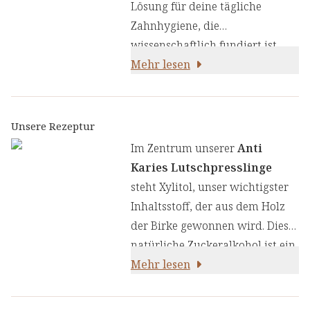
Lösung für deine tägliche
Zahnhygiene, die
wissenschaftlich fundiert ist
und auf traditionsreichen
Mehr lesen
Wirkstoffen basiert. Sie vereinen
hochwertige Inhaltsstoffe, die
synergetisch zusammenwirken,
Unsere Rezeptur
um deine Mundgesundheit auf
Im Zentrum unserer
Anti
natürliche Weise zu
Karies Lutschpresslinge
unterstützen.
steht Xylitol, unser wichtigster
Inhaltsstoff, der aus dem Holz
der Birke gewonnen wird. Dieser
natürliche Zuckeralkohol ist ein
wertvoller Bestandteil
Mehr lesen
unserer
täglichen Zahnpflege-
Formel.