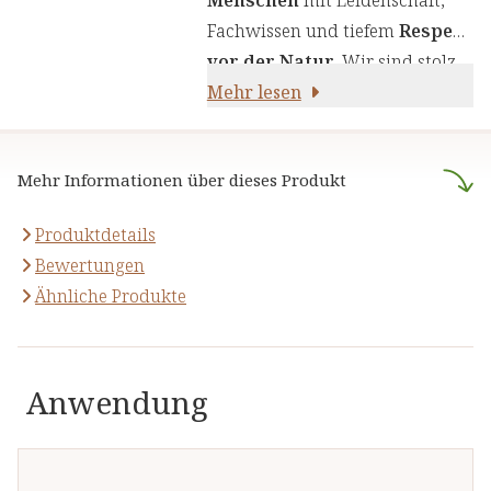
Produkte zu liefern. Wir nutzen
Fachwissen und tiefem
Respekt
die Kraft von Kräutern,
vor der Natur
. Wir sind stolz
Pflanzenstoffen und anderen
darauf,
Mehr lesen
naturreine Produkte
natürlichen Inhaltsstoffen - für
anzubieten, die sich auf die
Ihre Gesundheit und Ihr
naturheilkundliche Lehre
Wohlbefinden.
Mehr Informationen über dieses Produkt
stützen.
Produktdetails
Bewertungen
Ähnliche Produkte
Anwendung